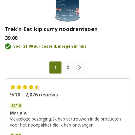
Trek'n Eat kip curry noodrantsoen
€39,00
Voor 21:00 uur besteld, morgen in huis
Pagina
U lees momenteel pagina
1
2
Pagina
Pagina
9/10 | 2,076
reviews
10
/
10
Marja V.
Vlekkeloze bezorging. Ik heb vertrouwen in de producten
voor het noodpakket die ik heb ontvangen.