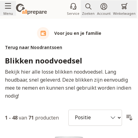
Ga naar de inhoud
Menu
Service
Zoeken
Account
Winkelwagen
Voor jou en je familie
Terug naar Noodrantsoen
Blikken noodvoedsel
Bekijk hier alle losse blikken noodvoedsel. Lang
houdbaar, snel geleverd. Deze blikken zijn eenvoudig
mee te nemen en kunnen snel gebruikt worden indien
nodig!
1
-
48
van
71
producten