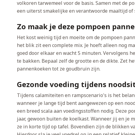
volkoren tarwemeel voor de basis. Samen met de pomp
een uiterst smakelijke en verantwoorde maaltijd of 
Zo maak je deze pompoen panne
Het kost weinig tijd en moeite om de pompoen panne
het blik zit een complete mix. Je hoeft alleen nog m
goed door elkaar en wacht 5 minuten. Vervolgens h
te bakken. Bepaal zelf de grootte en de dikte. Zet 
pannenkoeken tot ze goudbruin zijn.
Gezonde voeding tijdens noodsi
Tijdens calamiteiten en rampscenario's is het belan
wanneer je lange tijd bent aangewezen op een nood
een breed scala aan voedingsstoffen nodig. Deze 
jaar, gewoon buiten de koelkast. Wanneer jij en je me
ze in korte tijd op tafel. Bovendien zijn de blikken 
Hierdoor sla je veel voedsel op in een relatief klei