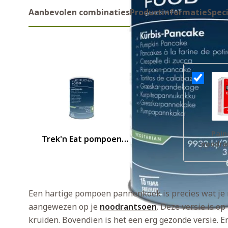
Aanbevolen combinaties
Productinformatie
Speci
Aanbevolen combinaties
Pain
Trek'n Eat pompoen
noodra
pannenkoeken
noodrantsoen
Een hartige pompoen pannenkoek is precies wat je no
aangewezen op je
noodrantsoen
. Deze versie is o
kruiden. Bovendien is het een erg gezonde versie. E