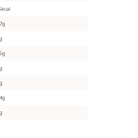
5kcal
.7g
g
.5g
g
g
.4g
g