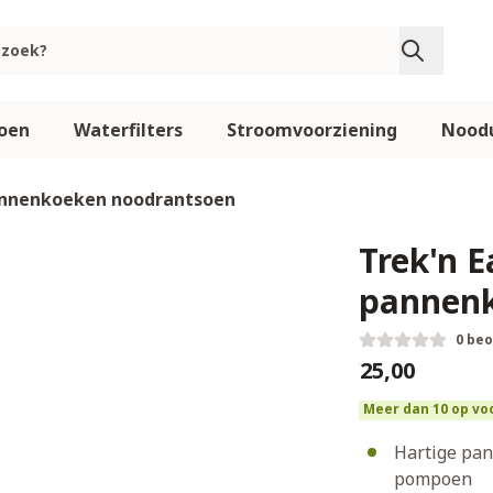
oen
Waterfilters
Stroomvoorziening
Noodu
annenkoeken noodrantsoen
Trek'n 
pannenk
0 be
€25,00
Meer dan 10 op vo
Hartige pan
pompoen