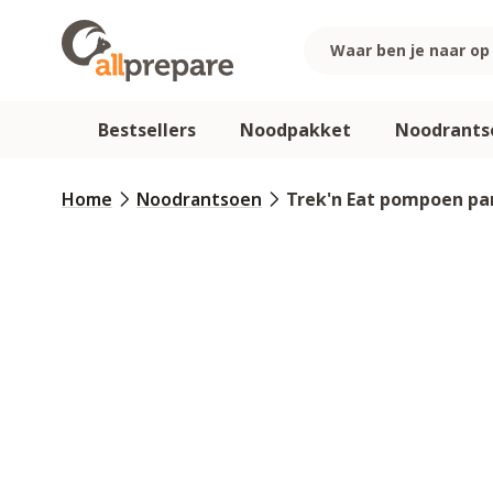
Ga naar de inhoud
Bestsellers
Noodpakket
Noodrants
Home
Noodrantsoen
Trek'n Eat pompoen p