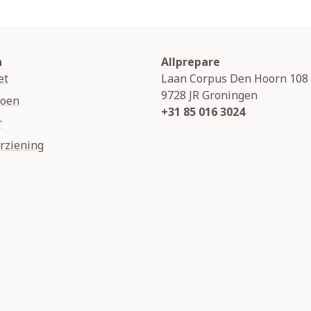
n
Allprepare
et
Laan Corpus Den Hoorn 108
9728 JR
Groningen
soen
+31 85 016 3024
r
rziening