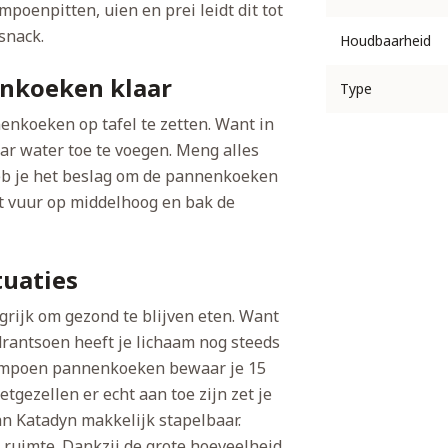
oenpitten, uien en prei leidt dit tot
snack.
Houdbaarheid
nkoeken klaar
Type
nkoeken op tafel te zetten. Want in
aar water toe te voegen. Meng alles
eb je het beslag om de pannenkoeken
het vuur op middelhoog en bak de
tuaties
grijk om gezond te blijven eten. Want
rantsoen heeft je lichaam nog steeds
pompoen pannenkoeken bewaar je 15
tgezellen er echt aan toe zijn zet je
van Katadyn makkelijk stapelbaar.
ne ruimte. Dankzij de grote hoeveelheid