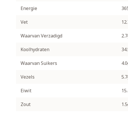
Energie
36
Vet
12
Waarvan Verzadigd
2.7
Koolhydraten
34
Waarvan Suikers
4.0
Vezels
5.7
Eiwit
15
Zout
1.5