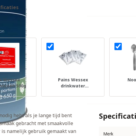
ficaties
s Wessex
Pains Wessex
Noo
ntsoen 500g
drinkwater
noodrantsoen 500 ml
Specificat
dig hebt als je lange tijd bent
p smaak gebracht met smaakvolle
r is namelijk gebruik gemaakt van
Merk