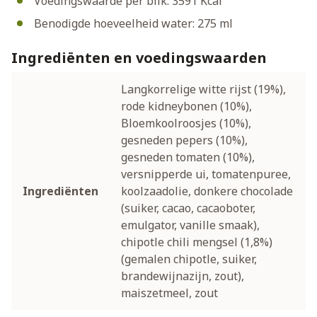
Voedingswaarde per blik: 3591 Kcal
Benodigde hoeveelheid water: 275 ml
Ingrediënten en voedingswaarden
Langkorrelige witte rijst (19%),
rode kidneybonen (10%),
Bloemkoolroosjes (10%),
gesneden pepers (10%),
gesneden tomaten (10%),
versnipperde ui, tomatenpuree,
Ingrediënten
koolzaadolie, donkere chocolade
(suiker, cacao, cacaoboter,
emulgator, vanille smaak),
chipotle chili mengsel (1,8%)
(gemalen chipotle, suiker,
brandewijnazijn, zout),
maiszetmeel, zout