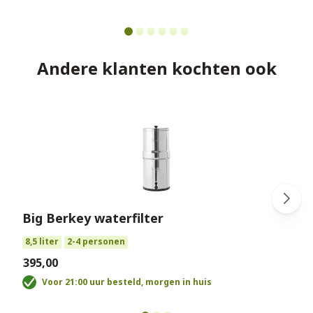
Andere klanten kochten ook
Big Berkey waterfilter
€
8,5 liter
2-4 personen
€395,00
Voor 21:00 uur besteld, morgen in huis