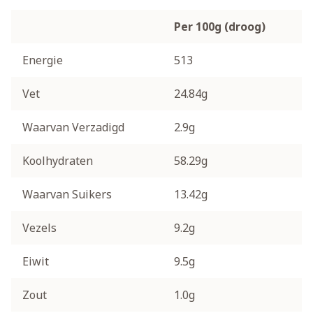
Per 100g (droog)
Energie
513
Vet
24.84g
Waarvan Verzadigd
2.9g
Koolhydraten
58.29g
Waarvan Suikers
13.42g
Vezels
9.2g
Eiwit
9.5g
Zout
1.0g