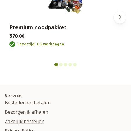
Premium noodpakket
€570,00
€
Levertijd: 1-2 werkdagen
Service
Bestellen en betalen
Bezorgen & afhalen
Zakelijk bestellen
Privacy Policy