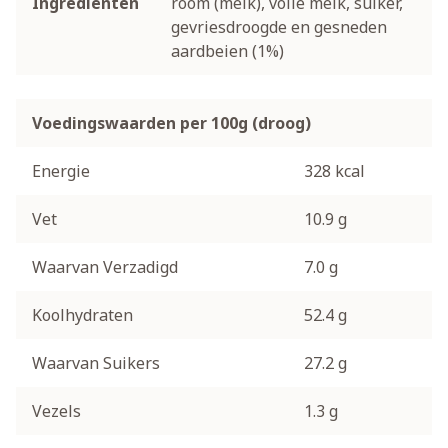
Ingrediënten
room (melk), volle melk, suiker,
gevriesdroogde en gesneden
aardbeien (1%)
Voedingswaarden per 100g (droog)
Energie
328 kcal
Vet
10.9 g
Waarvan Verzadigd
7.0 g
Koolhydraten
52.4 g
Waarvan Suikers
27.2 g
Vezels
1.3 g