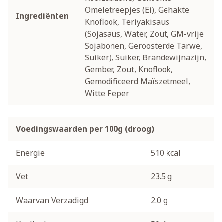
Omeletreepjes (Ei), Gehakte
Ingrediënten
Knoflook, Teriyakisaus
(Sojasaus, Water, Zout, GM-vrije
Sojabonen, Geroosterde Tarwe,
Suiker), Suiker, Brandewijnazijn,
Gember, Zout, Knoflook,
Gemodificeerd Maïszetmeel,
Witte Peper
Voedingswaarden per 100g (droog)
Energie
510 kcal
Vet
23.5 g
Waarvan Verzadigd
2.0 g