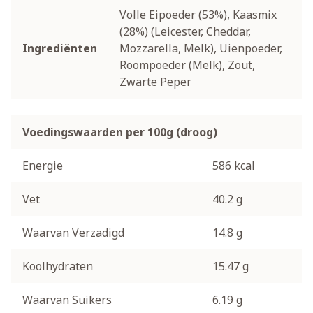
Volle Eipoeder (53%), Kaasmix
(28%) (Leicester, Cheddar,
Ingrediënten
Mozzarella, Melk), Uienpoeder,
Roompoeder (Melk), Zout,
Zwarte Peper
Voedingswaarden per 100g (droog)
Energie
586 kcal
Vet
40.2 g
Waarvan Verzadigd
14.8 g
Koolhydraten
15.47 g
Waarvan Suikers
6.19 g