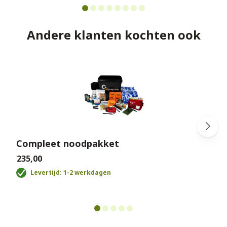
Andere klanten kochten ook
Compleet noodpakket
€235,00
€
Levertijd: 1-2 werkdagen