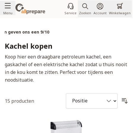
Ga naar de inhoud
Menu
Service
Zoeken
Account
Winkelwagen
Voor jou en je familie
Kachel kopen
Koop hier een draagbare petroleum kachel, een
gaskachel of een elektrische kachel zodat u thuis nooit
in de kou komt te zitten. Perfect voor tijdens een
noodsituatie.
15
producten