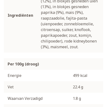
(12%), in blokjes gesneden uien
(13%), in blokjes gesneden
paprika (9%), maïs (9%),
Ingrediënten
raapzaadolie, fajita-pasta
(uienpoeder, zonnebloemolie,
citroensap, suiker, knoflook,
paprikapoeder, zout, komijn,
chilipoeder), rode kidneybonen
(3%), maïsmeel, zout.
Per 100g (droog)
Energie
499 kcal
Vet
22.4 g
Waarvan Verzadigd
1.8 g