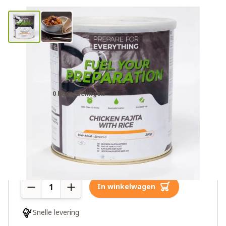
Fuel Your Preparation kip fajita
met rijst
0 beoordelingen
€69,00
Meer dan 10 op voorraad
Aantal
In winkelwagen
Snelle levering