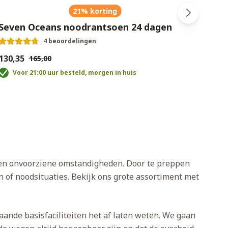
21% korting
Seven Oceans noodrantsoen 24 dagen
Sawy
4 beoordelingen
130,35
€45,0
€165,00
Voor 21:00 uur besteld, morgen in huis
V
s en onvoorziene omstandigheden. Door te preppen
 of noodsituaties. Bekijk ons grote assortiment met
aande basisfaciliteiten het af laten weten. We gaan