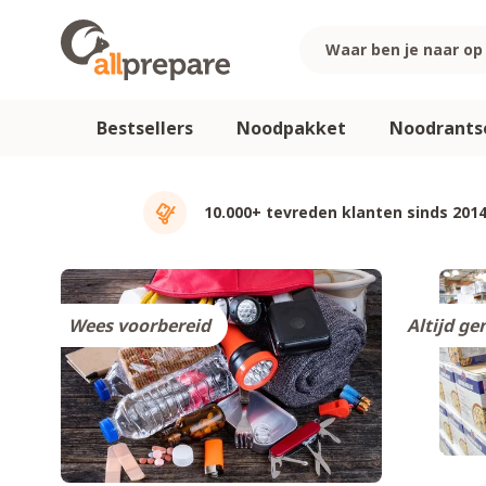
Ga naar de inhoud
Bestsellers
Noodpakket
Noodrants
10.000+ tevreden klanten sinds 201
Wees voorbereid
Altijd ge