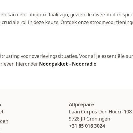
n kan een complexe taak zijn, gezien de diversiteit in spec
n cruciale rol in deze keuze. Ontdek onze stroomvoorzienin
itrusting voor overlevingssituaties. Voor al je essentiële s
erleven hieronder
Noodpakket
-
Noodradio
n
Allprepare
et
Laan Corpus Den Hoorn 108
9728 JR
Groningen
soen
+31 85 016 3024
r