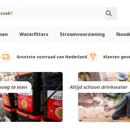
oen
Waterfilters
Stroomvoorziening
Noodu
4
Grootste voorraad van Nederland
Klanten geve
noeg te eten
Altijd schoon drinkwater