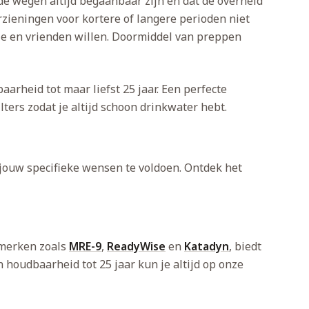
de wegen altijd begaanbaar zijn en dat de overheid
rzieningen voor kortere of langere perioden niet
ilie en vrienden willen. Doormiddel van preppen
rheid tot maar liefst 25 jaar. Een perfecte
lters zodat je altijd schoon drinkwater hebt.
 jouw specifieke wensen te voldoen. Ontdek het
opmerken zoals
MRE-9
,
ReadyWise
en
Katadyn
, biedt
 houdbaarheid tot 25 jaar kun je altijd op onze