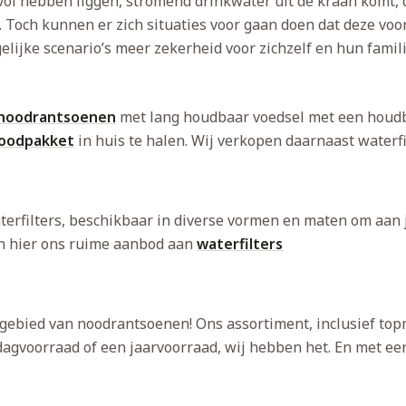
vol hebben liggen, stromend drinkwater uit de kraan komt, 
n. Toch kunnen er zich situaties voor gaan doen dat deze voo
rgelijke scenario’s meer zekerheid voor zichzelf en hun fam
noodrantsoenen
met lang houdbaar voedsel met een houdbaa
oodpakket
in huis te halen. Wij verkopen daarnaast waterfi
terfilters, beschikbaar in diverse vormen en maten om aan
ken hier ons ruime aanbod aan
waterfilters
et gebied van noodrantsoenen! Ons assortiment, inclusief t
 dagvoorraad of een jaarvoorraad, wij hebben het. En met een