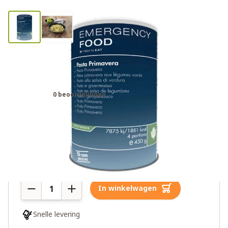
Trek'n Eat pasta primavera
noodrantsoen
0 beoordelingen
€29,00
Meer dan 10 op voorraad
Aantal
In winkelwagen
Snelle levering