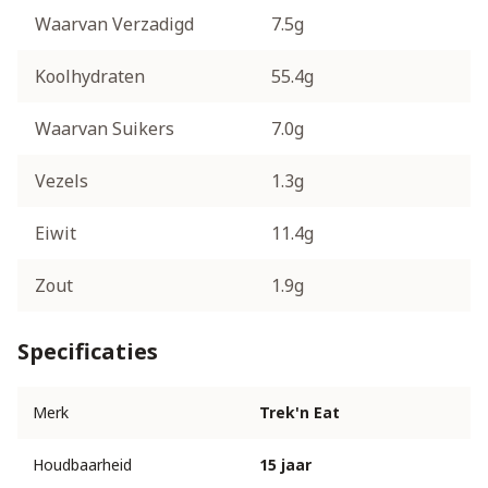
Waarvan Verzadigd
7.5g
Koolhydraten
55.4g
Waarvan Suikers
7.0g
Vezels
1.3g
Eiwit
11.4g
Zout
1.9g
Specificaties
Merk
Trek'n Eat
Houdbaarheid
15 jaar