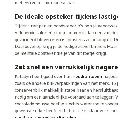
met een volle chocoladesmaak.
De ideale opsteker tijdens lasti
Tijdens rampen en noodscenario's ben je aangeweze
Voldoende calorieën tot je nemen is dan een van de
gevarieerd blijven eten is minstens zo belangrijk. Dit
Daarbovenop krijg je de nodige zuivel binnen. Maar
de mentale opsteker die je van dit toetje krijgt.
Zet snel een verrukkelijk nagere
Katadyn heeft goed over hun
noodrantsoen
nagedac
zoals de andere blikverpakkingen van het merk, 15 
conservenblik makkelijk stapelbaar en hersluitbaar
nodig om een aanzienlijke voorraad aan te leggen. 
chocolademousse hoef je slechts water toe te voege
gewenste dikte heeft en het toetje is klaar voor con
noodrantsoenen van Katadyn
.