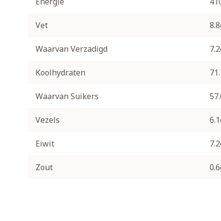
Energie
41
Vet
8.8
Waarvan Verzadigd
7.2
Koolhydraten
71
Waarvan Suikers
57
Vezels
6.1
Eiwit
7.2
Zout
0.6