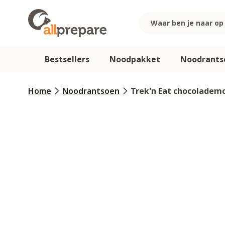
Ga naar de inhoud
Bestsellers
Noodpakket
Noodrants
Home
Noodrantsoen
Trek'n Eat chocoladem