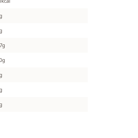
0kcal
g
g
.7g
.0g
g
g
g