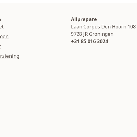
n
Allprepare
et
Laan Corpus Den Hoorn 108
9728 JR
Groningen
soen
+31 85 016 3024
r
rziening