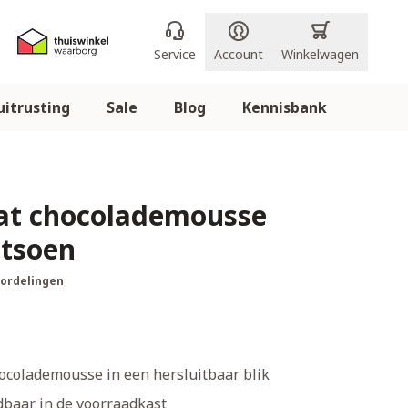
Service
Account
Winkelwagen
itrusting
Sale
Blog
Kennisbank
Eat chocolademousse
tsoen
oordelingen
hocolademousse in een hersluitbaar blik
dbaar in de voorraadkast