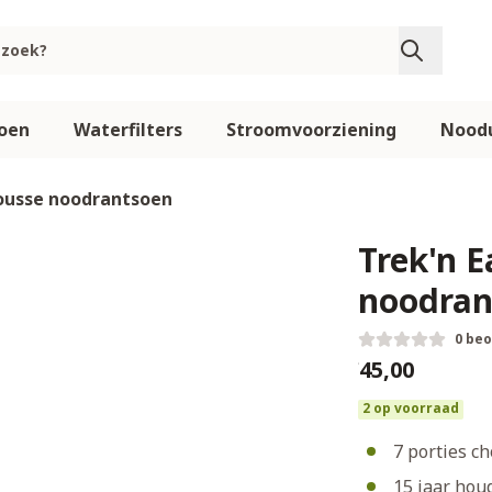
oen
Waterfilters
Stroomvoorziening
Noodu
ousse noodrantsoen
Trek'n 
noodran
0 be
€45,00
2 op voorraad
7 porties c
15 jaar hou