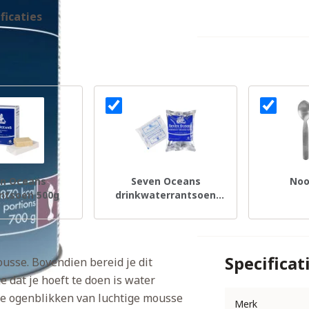
ficaties
n Oceans
Seven Oceans
Noo
ntsoen 500g
drinkwaterrantsoen
500ml
Specificat
usse. Bovendien bereid je dit
e dat je hoeft te doen is water
le ogenblikken van luchtige mousse
Merk