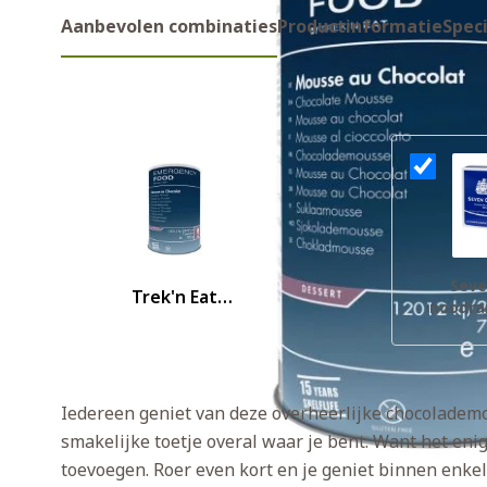
Aanbevolen combinaties
Productinformatie
Speci
Aanbevolen combinaties
Seve
Trek'n Eat
noodra
chocolademousse
noodrantsoen
Iedereen geniet van deze overheerlijke chocolademo
smakelijke toetje overal waar je bent. Want het enig
toevoegen. Roer even kort en je geniet binnen enke