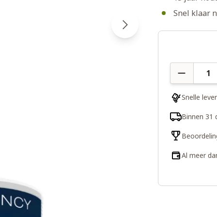
Snel klaar 
Aantal
Snelle leve
Binnen 31 
Beoordelin
Al meer da