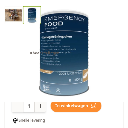
Trek'n Eat cacaopoeder voor
chocolademelk noodrantsoen
0 beoordelingen
€30,00
6 op voorraad
Aantal
In winkelwagen
Snelle levering