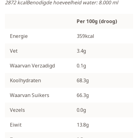
2872 kcal
Benodigde hoeveelheid water: 8.000 ml
Per 100g (droog)
Energie
359kcal
Vet
3.4g
Waarvan Verzadigd
0.1g
Koolhydraten
68.3g
Waarvan Suikers
66.3g
Vezels
0.0g
Eiwit
13.8g