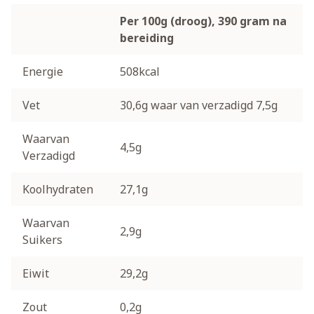
Per 100g (droog), 390 gram na
bereiding
Energie
508kcal
Vet
30,6g waar van verzadigd 7,5g
Waarvan
4,5g
Verzadigd
Koolhydraten
27,1g
Waarvan
2,9g
Suikers
Eiwit
29,2g
Zout
0,2g