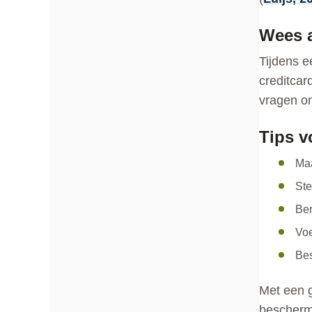
Wees a
Tijdens e
creditcar
vragen om
Tips v
Maa
Ste
Ber
Voe
Bes
Met een g
beschermt