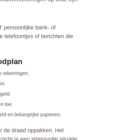
 persoonlijke bank- of
 telefoontjes of berichten die
oodplan
ke rekeningen.
en.
geld.
n toe.
eld en belangrijke papieren.
er de draad oppakken. Het
cht in een stressvolle situatie.