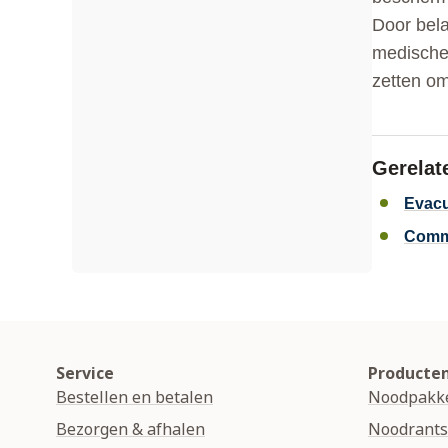
Door bela
medische 
zetten om
Gerelat
Evacu
Comm
Service
Producte
Bestellen en betalen
Noodpakk
Bezorgen & afhalen
Noodrant