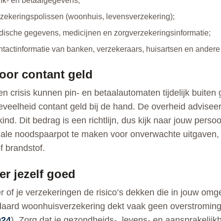
k- en betaalgegevens;
zekeringspolissen (woonhuis, levensverzekering);
ische gegevens, medicijnen en zorgverzekeringsinformatie;
tactinformatie van banken, verzekeraars, huisartsen en andere b
oor contant geld
en crisis kunnen pin- en betaalautomaten tijdelijk buiten 
eveelheid contant geld bij de hand. De overheid advisee
kind. Dit bedrag is een richtlijn, dus kijk naar jouw pers
ale noodspaarpot te maken voor onverwachte uitgaven, z
f brandstof.
er jezelf goed
r of je verzekeringen de risico’s dekken die in jouw omge
aard woonhuisverzekering dekt vaak geen overstrominge
024
). Zorg dat je gezondheids-, levens- en aansprakelijk