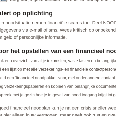
lert op oplichting
en noodsituatie nemen financiële scams toe. Deel NOOIT
dgegevens via e-mail of sms. Wees kritisch op onbekende
 geld of persoonlijke informatie.
oor het opstellen van een financieel n
k een overzicht van al je inkomsten, vaste lasten en belangrij
l een lijst op met alle verzekerings- en financiële contactperson
eid een ‘financieel noodpakket’ voor, met onder andere contant 
g verzekeringspapieren en kopieën van belangrijke documente
preek met je gezin hoe je in geval van nood toegang krijgt tot g
oed financieel noodplan kun je na een crisis sneller we
 niet alleen jouw vermogen, maar geeft ook rust en overzi