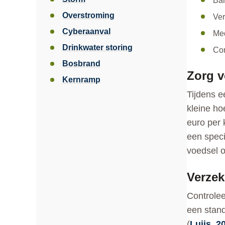
Ban
Overstroming
Ver
Cyberaanval
Med
Drinkwater storing
Con
Bosbrand
Zorg v
Kernramp
Tijdens e
kleine ho
euro per 
een speci
voedsel o
Verzek
Controlee
een stand
(
Luijs, 2