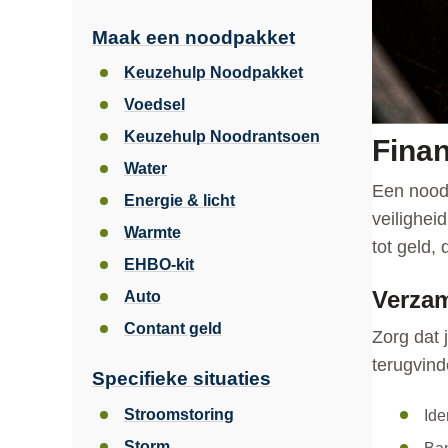
Maak een noodpakket
Keuzehulp Noodpakket
Voedsel
Keuzehulp Noodrantsoen
Fina
Water
Een noods
Energie & licht
veilighei
Warmte
tot geld,
EHBO-kit
Verzam
Auto
Contant geld
Zorg dat 
terugvind
Specifieke situaties
Stroomstoring
Ide
Storm