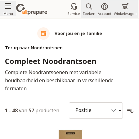
Ga naar de inhoud
Menu
Service
Zoeken
Account
Winkelwagen
Voor jou en je familie
Terug naar Noodrantsoen
Compleet Noodrantsoen
Complete Noodrantsoenen met variabele
houdbaarheid en beschikbaar in verschillende
formaten.
1
-
48
van
57
producten