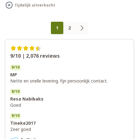
Tijdelijk uitverkocht
Pagina
U lees momenteel pagina
1
2
Pagina
Pagina
9/10 | 2,076
reviews
9
/
10
MP
Nette en snelle levering. fijn persoonlijk contact.
8
/
10
Resa Nabibaks
Goed
9
/
10
Tineke2017
Zeer goed