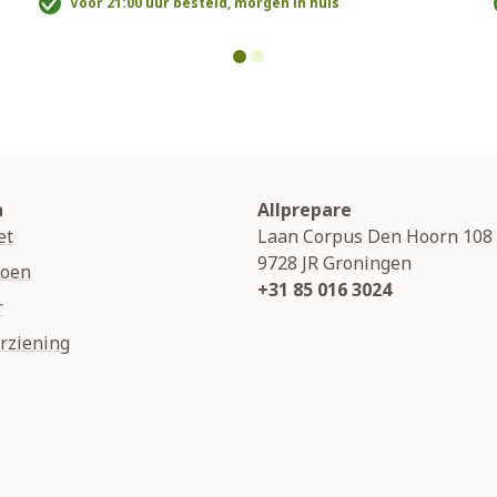
Voor 21:00 uur besteld, morgen in huis
n
Allprepare
et
Laan Corpus Den Hoorn 108
9728 JR
Groningen
soen
+31 85 016 3024
r
rziening