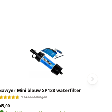
Sawyer Mini blauw SP128 waterfilter
Sawy
1 beoordelingen
45,00
€40,5