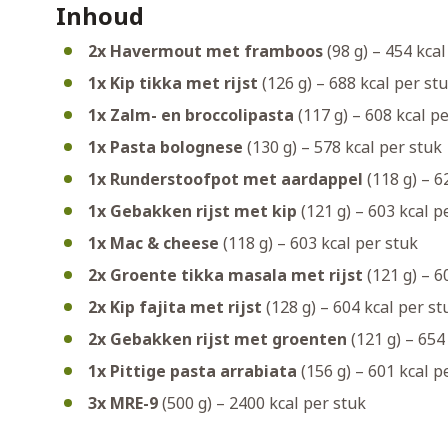
Inhoud
2x Havermout met framboos
(98 g) – 454 kcal
1x Kip tikka met rijst
(126 g) – 688 kcal per st
1x Zalm- en broccolipasta
(117 g) – 608 kcal p
1x Pasta bolognese
(130 g) – 578 kcal per stuk
1x Runderstoofpot met aardappel
(118 g) – 6
1x Gebakken rijst met kip
(121 g) – 603 kcal p
1x Mac & cheese
(118 g) – 603 kcal per stuk
2x Groente tikka masala met rijst
(121 g) – 6
2x Kip fajita met rijst
(128 g) – 604 kcal per st
2x Gebakken rijst met groenten
(121 g) – 654
1x Pittige pasta arrabiata
(156 g) – 601 kcal p
3x MRE-9
(500 g) – 2400 kcal per stuk