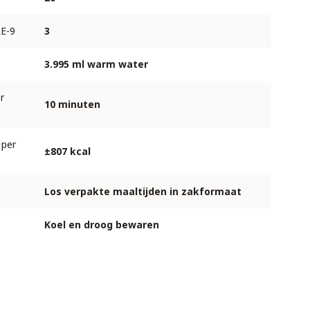
E-9
3
3.995 ml warm water
r
10 minuten
 per
±807 kcal
Los verpakte maaltijden in zakformaat
Koel en droog bewaren