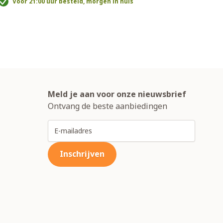
Voor 21:00 uur besteld, morgen in huis
V
Meld je aan voor onze nieuwsbrief
Ontvang de beste aanbiedingen
E-mailadres
Inschrijven