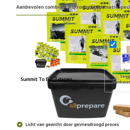
Aanbevolen combinaties
Productinformatie
Speci
Aanbevolen combinaties
Seve
Summit To Eat 7 dagen
drinkwa
noodrantsoen
Voor- en nadelen
Licht van gewicht door gevriesdroogd proces