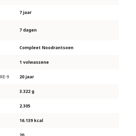
7 jaar
7 dagen
Compleet Noodrantsoen
1 volwassene
RE-9
20 jaar
3.322 g
2.305
16.139 kcal
20