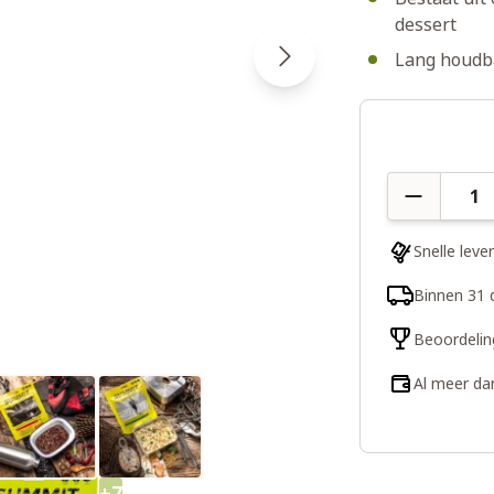
dessert
Lang houdba
Aantal
Snelle leve
Binnen 31 
Beoordelin
Al meer da
+7