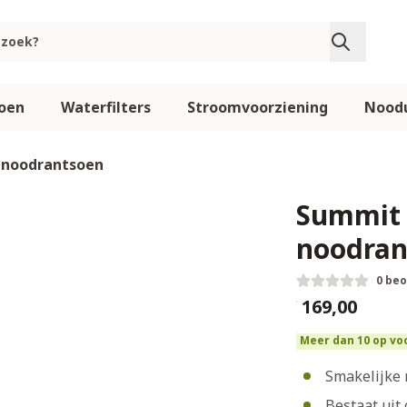
oen
Waterfilters
Stroomvoorziening
Noodu
 noodrantsoen
Summit 
noodran
0 be
€ 169,00
Meer dan 10 op vo
Smakelijke 
Bestaat uit