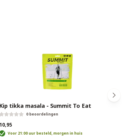
Kip tikka masala - Summit To Eat
Pitt
0 beoordelingen
10,95
€10,9
Voor 21:00 uur besteld, morgen in huis
V