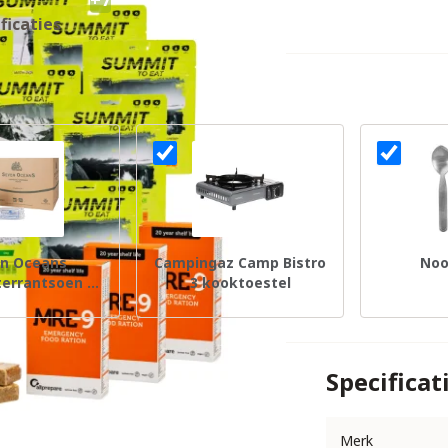
ficaties
n Oceans
Campingaz Camp Bistro
Noo
terrantsoen 7
3 kooktoestel
dagen
Specificat
Merk