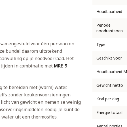
n
Houdbaarheid
Periode
noodrantsoen
 samengesteld voor één persoon en
Type
deze bundel daarom uitstekend
 aanvulling op je noodvoorraad. Het
Geschikt voor
ltijden in combinatie met
MRE-9
Houdbaarheid M
Gewicht netto
g te bereiden met (warm) water.
elfs zonder keukenvoorzieningen.
Kcal per dag
licht van gewicht en nemen ze weinig
onserveringsmiddelen nodig. Je kunt de
Energie totaal
 water uit een thermosfles.
Aantal porties