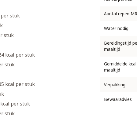
Aantal repen MR
 per stuk
uk
Water nodig
er stuk
Bereidingstijd pe
maaltijd
24 kcal per stuk
Gemiddelde kcal
er stuk
maaltijd
05 kcal per stuk
Verpakking
uk
Bewaaradvies
 kcal per stuk
er stuk