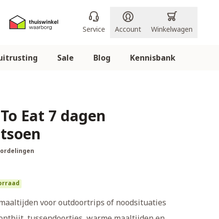
Service
Account
Winkelwagen
itrusting
Sale
Blog
Kennisbank
To Eat 7 dagen
tsoen
oordelingen
orraad
maaltijden voor outdoortrips of noodsituaties
 ontbijt, tussendoortjes, warme maaltijden en