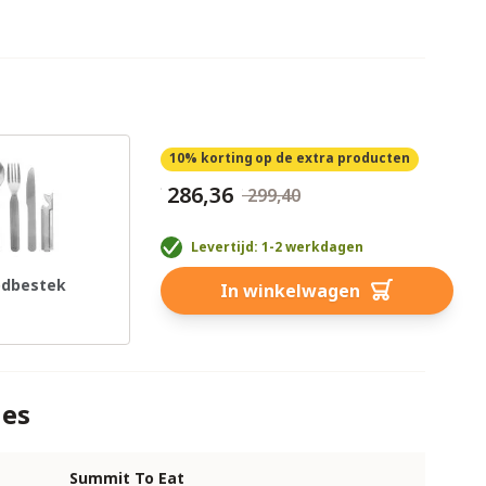
10% korting
op de extra producten
€ 286,36
€ 299,40
Levertijd: 1-2 werkdagen
dbestek
In winkelwagen
ies
Summit To Eat