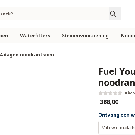
oen
Waterfilters
Stroomvoorziening
Noodu
14 dagen noodrantsoen
Fuel Yo
noodran
0 be
€ 388,00
Ontvang een we