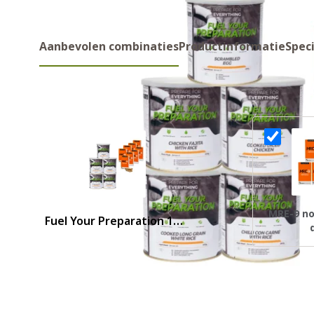
Aanbevolen combinaties
Productinformatie
Speci
Aanbevolen combinaties
MRE-9 no
Fuel Your Preparation 14
dagen noodrantsoen
Voor- en nadelen