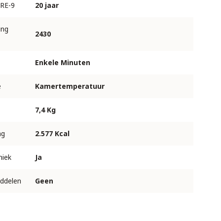
RE-9
20 jaar
ing
2430
Enkele Minuten
e
Kamertemperatuur
7,4 Kg
ag
2.577 Kcal
niek
Ja
ddelen
Geen