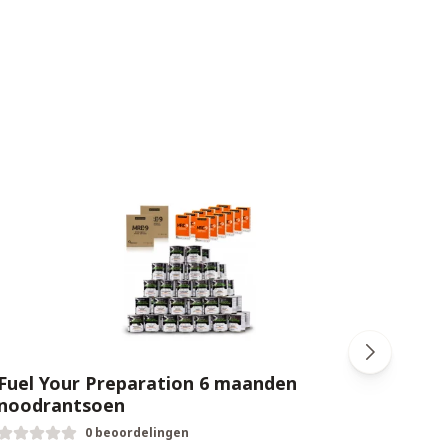
Fuel Your Preparation 6 maanden
Fuel
noodrantsoen
noo
0 beoordelingen