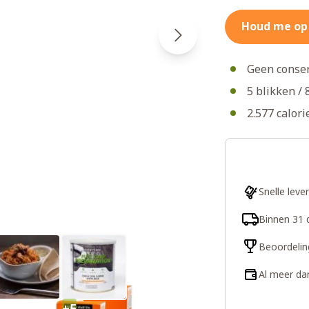
Houd me op
Geen conse
5 blikken /
2.577 calor
Snelle leve
Binnen 31 
Beoordelin
Al meer da
+5