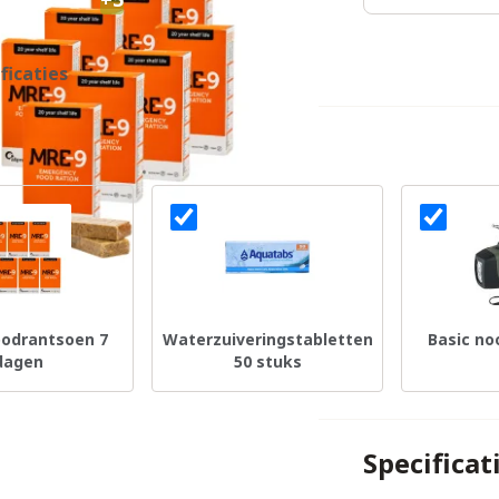
ficaties
odrantsoen 7
Waterzuiveringstabletten
Basic no
dagen
50 stuks
Specificat