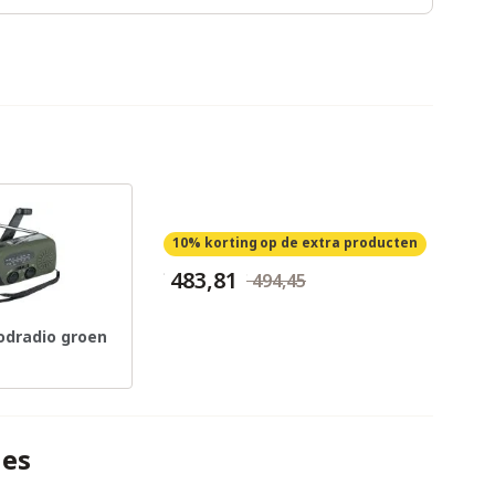
10% korting
op de extra producten
€ 483,81
€ 494,45
odradio groen
ies