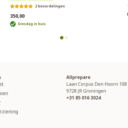
€
2 beoordelingen
€350,00
Dinsdag in huis
n
Allprepare
et
Laan Corpus Den Hoorn 108
9728 JR
Groningen
soen
+31 85 016 3024
r
rziening