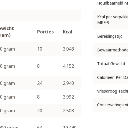
Houdbaarheid M
Kcal per verpakk
MRE-9
ewicht
Porties
Kcal
gram)
Bereidingstijd
0 gram
10
3.048
Bewaarmethod
Totaal Gewicht
0 gram
8
4.152
Calorieën Per D
0 gram
24
2.940
Vriesdroog Tech
0 gram
8
3.992
Conserveringsmi
0 gram
20
2.508
000 gram
64
19.440