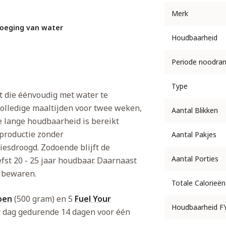
Merk
evoeging van water
Houdbaarheid
Periode noodra
Type
t die éénvoudig met water te
volledige maaltijden voor twee weken,
Aantal Blikken
e lange houdbaarheid is bereikt
 productie zonder
Aantal Pakjes
iesdroogd. Zodoende blijft de
Aantal Porties
fst 20 - 25 jaar houdbaar. Daarnaast
 bewaren.
Totale Calorieën
oen
(500 gram) en 5
Fuel Your
Houdbaarheid F
r dag gedurende 14 dagen voor één