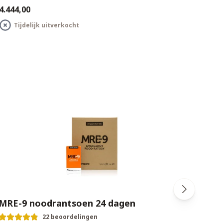
4.444,00
€8.888
Tijdelijk uitverkocht
T
MRE-9 noodrantsoen 24 dagen
Sawy
22 beoordelingen