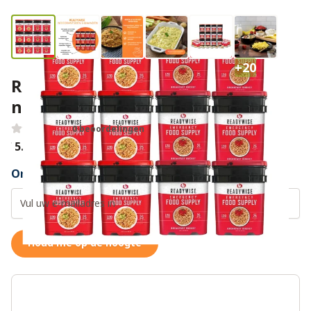
+20
ReadyWise 6 maanden
noodrantsoen
0 beoordelingen
€ 5.300,00
Ontvang een weer op voorraad notificatie
Houd me op de hoogte