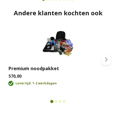
Andere klanten kochten ook
Premium noodpakket
€570,00
€
Levertijd: 1-2 werkdagen