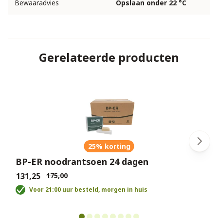
Bewaaradvies
Opslaan onder 22 °C
Gerelateerde producten
25% korting
BP-ER noodrantsoen 24 dagen
€131,25
€175,00
€
Voor 21:00 uur besteld, morgen in huis