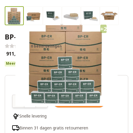
+2
BP-ER noodrantsoen 6 maanden
0 beoordelingen
€ 911,20
€1.139,00
Meer dan 10 op voorraad
Aantal
In winkelwagen
Snelle levering
Binnen 31 dagen gratis retourneren