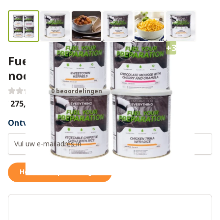
+3
Fuel Your Preparation 7 dagen
noodrantsoen
0 beoordelingen
€ 275,00
Ontvang een weer op voorraad notificatie
Houd me op de hoogte