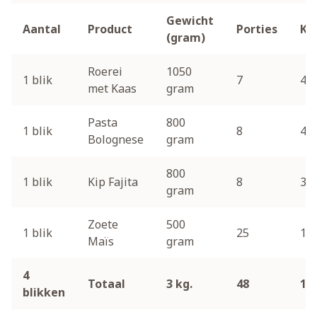
Gewicht
Aantal
Product
Porties
Kc
(gram)
Roerei
1050
1 blik
7
4.6
met Kaas
gram
Pasta
800
1 blik
8
4.3
Bolognese
gram
800
1 blik
Kip Fajita
8
3.9
gram
Zoete
500
1 blik
25
1.9
Maïs
gram
4
Totaal
3 kg.
48
14
blikken