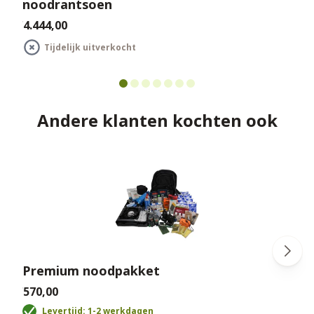
noodrantsoen
€4.444,00
€
Tijdelijk uitverkocht
Andere klanten kochten ook
Premium noodpakket
€570,00
Levertijd: 1-2 werkdagen