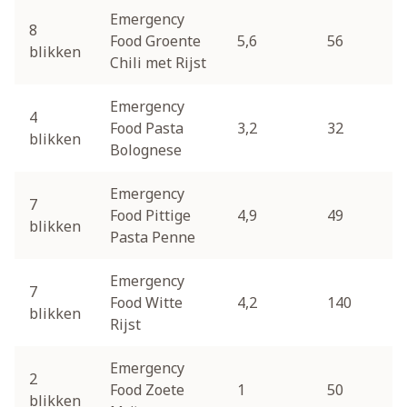
Emergency
8
Food Groente
5,6
56
blikken
Chili met Rijst
Emergency
4
Food Pasta
3,2
32
blikken
Bolognese
Emergency
7
Food Pittige
4,9
49
blikken
Pasta Penne
Emergency
7
Food Witte
4,2
140
blikken
Rijst
Emergency
2
Food Zoete
1
50
blikken