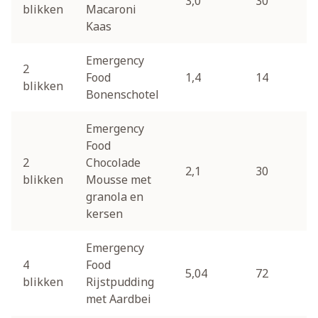
3,0
30
blikken
Macaroni
Kaas
Emergency
2
Food
1,4
14
blikken
Bonenschotel
Emergency
Food
2
Chocolade
2,1
30
blikken
Mousse met
granola en
kersen
Emergency
4
Food
5,04
72
blikken
Rijstpudding
met Aardbei