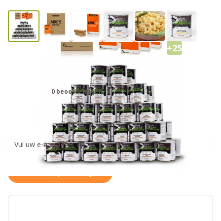
+25
Fuel Your Preparation 3 maanden
noodrantsoen
0 beoordelingen
€ 2.444,00
Ontvang een weer op voorraad notificatie
Houd me op de hoogte