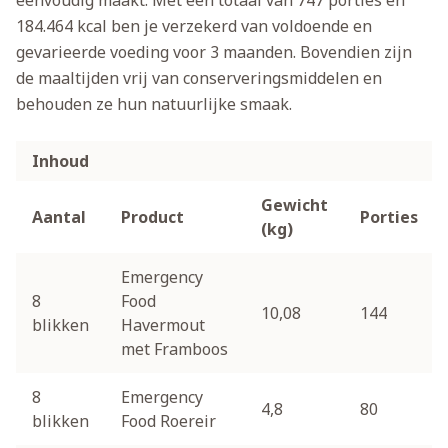
eenvoudig maakt. Met een totaal van 747 porties en
184.464 kcal ben je verzekerd van voldoende en
gevarieerde voeding voor 3 maanden. Bovendien zijn
de maaltijden vrij van conserveringsmiddelen en
behouden ze hun natuurlijke smaak.
Inhoud
Gewicht
Aantal
Product
Porties
(kg)
Emergency
8
Food
10,08
144
blikken
Havermout
met Framboos
8
Emergency
4,8
80
blikken
Food Roereir