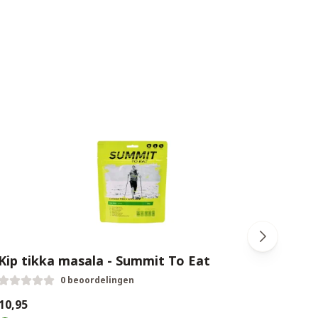
Kip tikka masala - Summit To Eat
Pitt
0 beoordelingen
10,95
€10,9