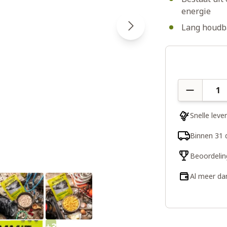
energie
Lang houdba
Aantal
Snelle leve
Binnen 31 
Beoordelin
Al meer da
+3