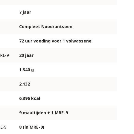
7 jaar
Compleet Noodrantsoen
72 uur voeding voor 1 volwassene
RE-9
20 jaar
1.340 g
2.132
6.396 kcal
9 maaltijden + 1 MRE-9
E-9
8 (in MRE-9)