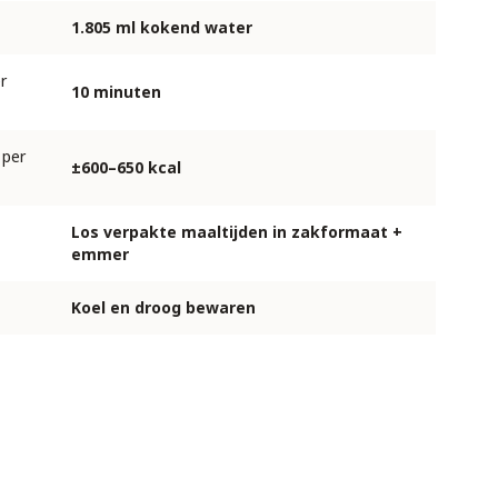
1.805 ml kokend water
r
10 minuten
 per
±600–650 kcal
Los verpakte maaltijden in zakformaat +
emmer
Koel en droog bewaren