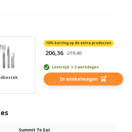
10% korting
op de extra producten
€ 206,36
€ 219,40
Levertijd: 1-2 werkdagen
dbestek
In winkelwagen
ies
Summit To Eat