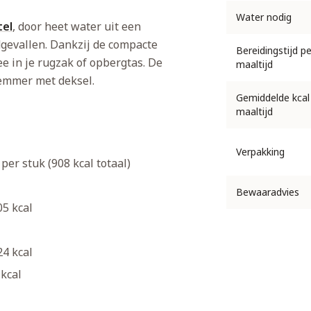
Water nodig
tel
, door heet water uit een
dgevallen. Dankzij de compacte
Bereidingstijd pe
 in je rugzak of opbergtas. De
maaltijd
 emmer met deksel.
Gemiddelde kcal
maaltijd
Verpakking
 per stuk (908 kcal totaal)
Bewaaradvies
05 kcal
24 kcal
 kcal