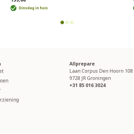
Dinsdag in huis
n
Allprepare
et
Laan Corpus Den Hoorn 108
9728 JR
Groningen
soen
+31 85 016 3024
r
rziening