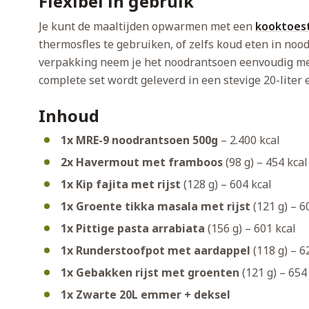
Flexibel in gebruik
Je kunt de maaltijden opwarmen met een
kooktoes
thermosfles te gebruiken, of zelfs koud eten in noo
verpakking neem je het noodrantsoen eenvoudig mee
complete set wordt geleverd in een stevige 20-liter
Inhoud
1x MRE-9 noodrantsoen 500g
– 2.400 kcal
2x Havermout met framboos
(98 g) – 454 kcal
1x Kip fajita met rijst
(128 g) – 604 kcal
1x Groente tikka masala met rijst
(121 g) – 6
1x Pittige pasta arrabiata
(156 g) – 601 kcal
1x Runderstoofpot met aardappel
(118 g) – 6
1x Gebakken rijst met groenten
(121 g) – 654
1x Zwarte 20L emmer + deksel