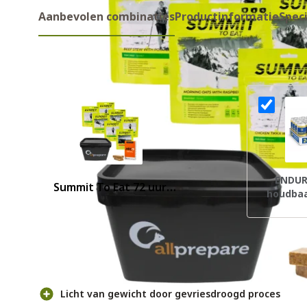
Aanbevolen combinaties
Productinformatie
Speci
Aanbevolen combinaties
ENDUR
Summit To Eat 72 uur
houdbaa
noodrantsoen
Voor- en nadelen
Licht van gewicht door gevriesdroogd proces