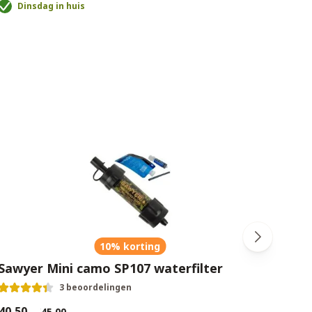
Dinsdag in huis
D
10% korting
Sawyer Mini camo SP107 waterfilter
Kook
3 beoordelingen
40,50
€31,9
€45,00