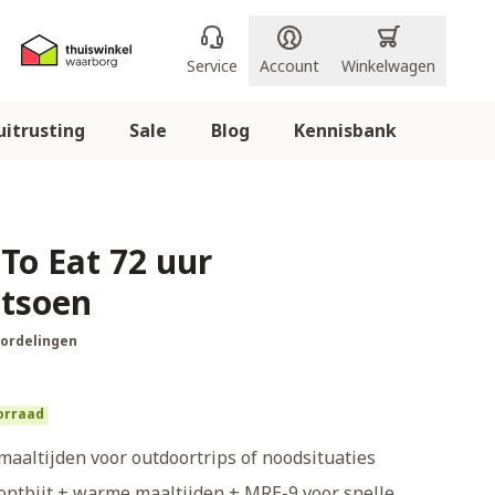
Service
Account
Winkelwagen
itrusting
Sale
Blog
Kennisbank
To Eat 72 uur
tsoen
oordelingen
orraad
maaltijden voor outdoortrips of noodsituaties
 ontbijt + warme maaltijden + MRE-9 voor snelle