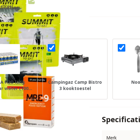
ficaties
A H2O lang
Campingaz Camp Bistro
Noo
r water (100
3 kooktoestel
jaar)
Specificat
Merk