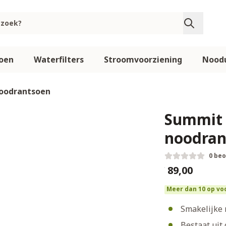
oen
Waterfilters
Stroomvoorziening
Noodu
noodrantsoen
Summit 
noodran
0 be
€ 89,00
Meer dan 10 op vo
Smakelijke 
Bestaat uit