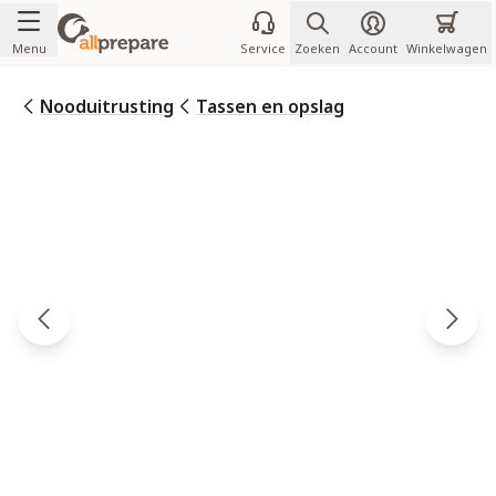
Ga naar de inhoud
Menu
Service
Zoeken
Account
Winkelwagen
Nooduitrusting
Tassen en opslag