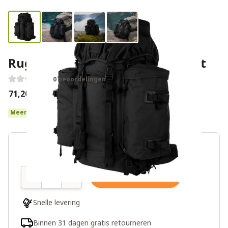
Rugzak Bug Out Bag 86L – Zwart
0 beoordelingen
€71,20
€89,00
Meer dan 10 op voorraad
Aantal
In winkelwagen
Snelle levering
Binnen 31 dagen gratis retourneren