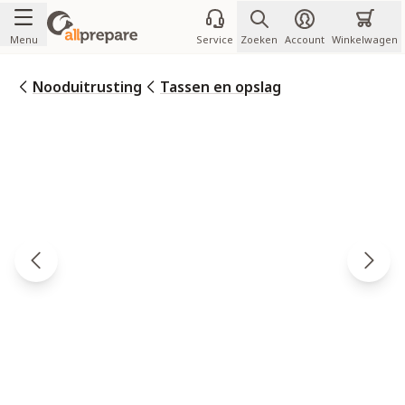
Ga naar de inhoud
Menu
Service
Zoeken
Account
Winkelwagen
Nooduitrusting
Tassen en opslag