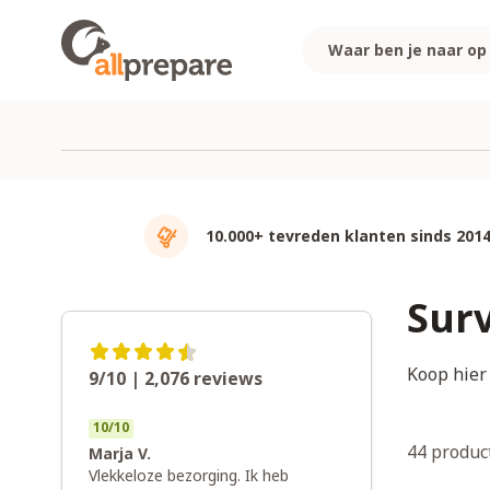
Ga naar de inhoud
10.000+ tevreden klanten sinds 201
Surv
Koop hier 
9/10 | 2,076
reviews
10
/
10
44
produc
Marja V.
Vlekkeloze bezorging. Ik heb