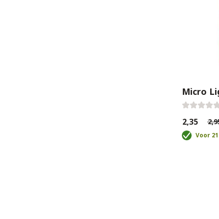
Micro Li
€2,35
€2,9
Voor 21