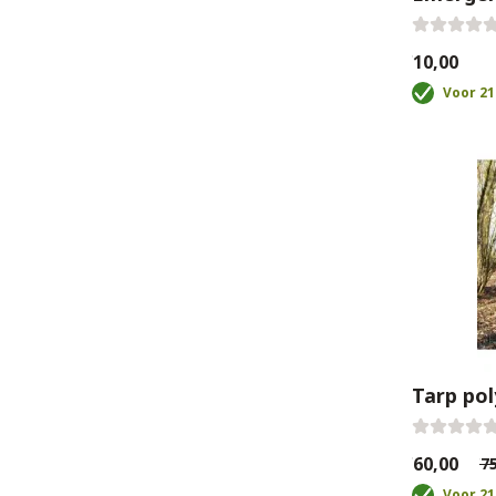
€10,00
Voor 21
Tarp pol
€60,00
€75
Voor 21