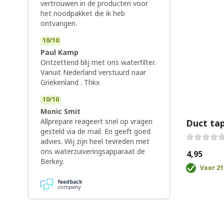
vertrouwen in de producten voor
het noodpakket die ik heb
ontvangen.
10
/
10
Paul Kamp
Ontzettend blij met ons waterfilter.
Vanuit Nederland verstuurd naar
Griekenland . Thkx
10
/
10
Monic Smit
Allprepare reageert snel op vragen
Duct ta
gesteld via de mail. En geeft goed
advies. Wij zijn heel tevreden met
ons waterzuiveringsapparaat de
€4,95
Berkey.
Voor 21