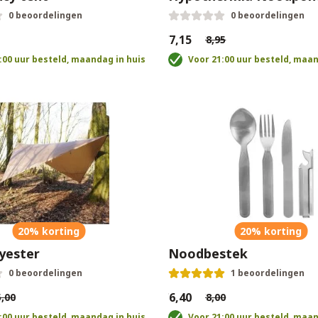
0 beoordelingen
0 beoordelingen
€7,15
€8,95
:00 uur besteld, maandag in huis
Voor 21:00 uur besteld, maan
20% korting
20% korting
yester
Noodbestek
0 beoordelingen
1 beoordelingen
€6,40
,00
€8,00
:00 uur besteld, maandag in huis
Voor 21:00 uur besteld, maan