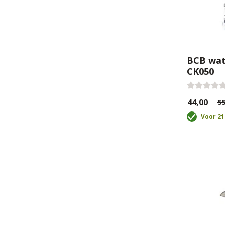
BCB wate
CK050
€44,00
€55
Voor 21