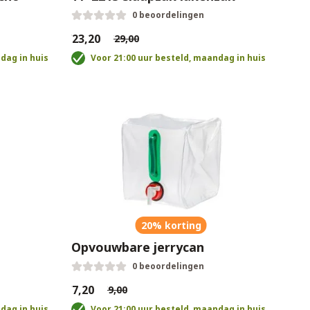
0 beoordelingen
€23,20
€29,00
dag in huis
Voor 21:00 uur besteld, maandag in huis
20% korting
Opvouwbare jerrycan
0 beoordelingen
€7,20
€9,00
dag in huis
Voor 21:00 uur besteld, maandag in huis