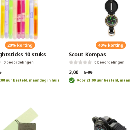
20% korting
40% korting
ghtsticks 10 stuks
Scout Kompas
0 beoordelingen
0 beoordelingen
€3,00
5
€5,00
:00 uur besteld, maandag in huis
Voor 21:00 uur besteld, maan