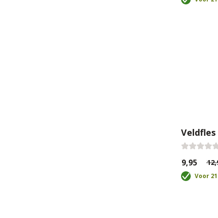
Veldfles
€9,95
€12,
Voor 21