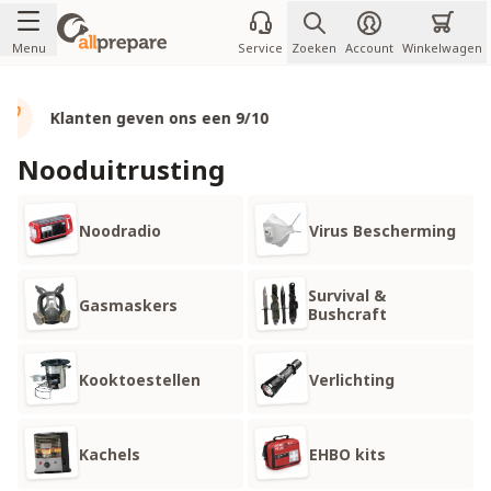
Ga naar de inhoud
Menu
Service
Zoeken
Account
Winkelwagen
Voor jou en je familie
Nooduitrusting
Noodradio
Virus Bescherming
Survival &
Gasmaskers
Bushcraft
Kooktoestellen
Verlichting
Kachels
EHBO kits