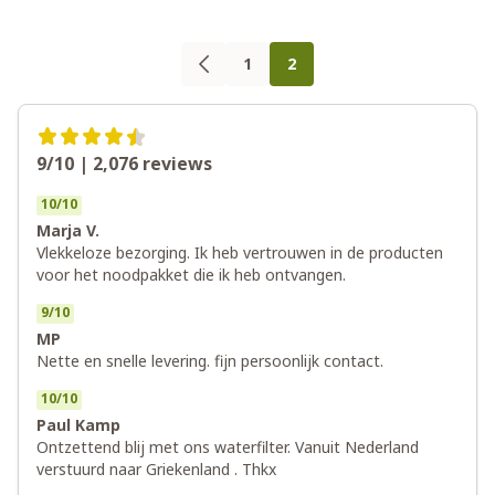
Pagina
U lees momenteel pagina
1
2
Pagina
Pagina
9/10 | 2,076
reviews
10
/
10
Marja V.
Vlekkeloze bezorging. Ik heb vertrouwen in de producten
voor het noodpakket die ik heb ontvangen.
9
/
10
MP
Nette en snelle levering. fijn persoonlijk contact.
10
/
10
Paul Kamp
Ontzettend blij met ons waterfilter. Vanuit Nederland
verstuurd naar Griekenland . Thkx