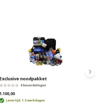
Exclusive noodpakket
Summ
0 beoordelingen
1.100,00
€89,0
Levertijd: 1-2 werkdagen
V