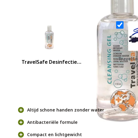
Aanbevolen combinaties
TravelSa
TravelSafe Desinfectie
Tr
Handgel
Voor- en nadelen
Altijd schone handen zonder water
Antibacteriële formule
Compact en lichtgewicht