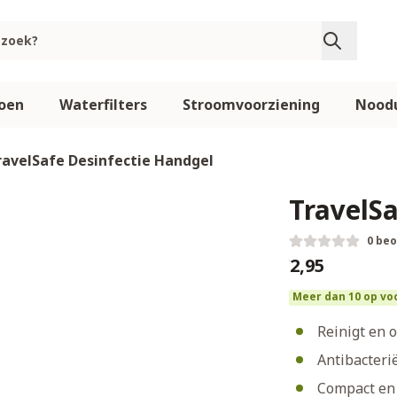
oen
Waterfilters
Stroomvoorziening
Noodu
ravelSafe Desinfectie Handgel
TravelS
0 be
€2,95
Meer dan 10 op vo
Reinigt en 
Antibacteri
Compact en 