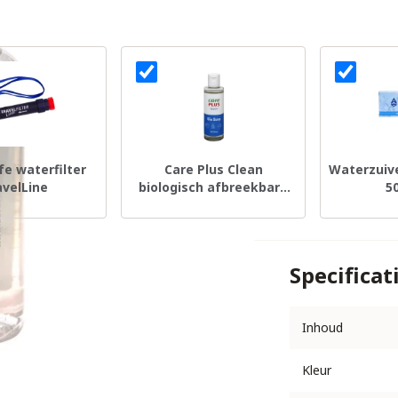
fe waterfilter
Care Plus Clean
Waterzuiv
avelLine
biologisch afbreekbare
5
zeep 100ml
Specificat
Inhoud
Kleur