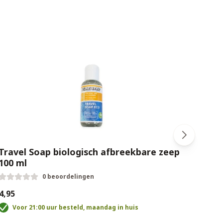
Travel Soap biologisch afbreekbare zeep
Trav
100 ml
0 beoordelingen
€23,9
4,95
V
Voor 21:00 uur besteld, maandag in huis