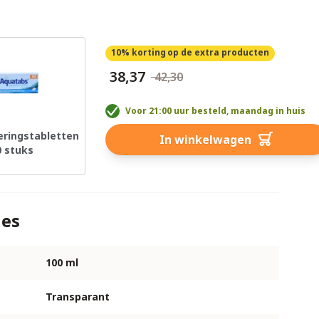
10% korting
op de extra producten
€ 38,37
€ 42,30
Voor 21:00 uur besteld, maandag in huis
eringstabletten
In winkelwagen
0 stuks
ies
100 ml
Transparant