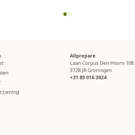
n
Allprepare
et
Laan Corpus Den Hoorn 108
9728 JR
Groningen
soen
+31 85 016 3024
r
rziening