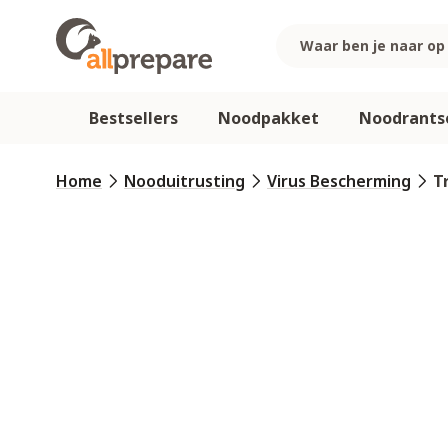
Ga naar de inhoud
Bestsellers
Noodpakket
Noodrants
Home
Nooduitrusting
Virus Bescherming
T