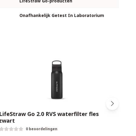
LifeStraw Go-producten
Onafhankelijk Getest In Laboratorium
LifeStraw Go 2.0 RVS waterfilter fles
Life
zwart
oran
0 beoordelingen