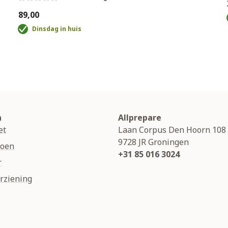
€
€89,00
Dinsdag in huis
n
Allprepare
et
Laan Corpus Den Hoorn 108
9728 JR
Groningen
soen
+31 85 016 3024
r
rziening