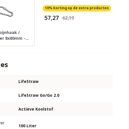
10% korting
op de extra producten
€ 57,27
€ 62,19
bijnhaak /
ner 8x80mm -
istlock
ies
LifeStraw
LifeStraw Go/Go 2.0
Actieve Koolstof
Per
100 Liter