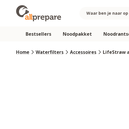
Ga naar de inhoud
Bestsellers
Noodpakket
Noodrants
Home
Waterfilters
Accessoires
LifeStraw a