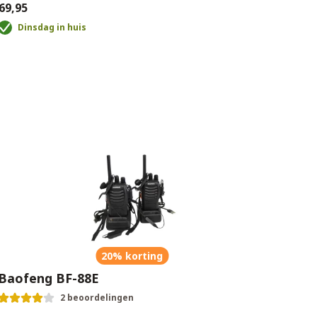
69,95
€69,9
Dinsdag in huis
D
20% korting
Baofeng BF-88E
2 beoordelingen