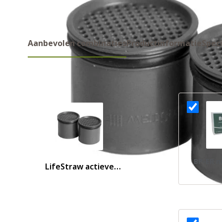
Aanbevolen combinaties
Productinformatie
Speci
Aanbevolen combinaties
BP-ER n
LifeStraw actieve
koolstof capsules voor Go
2.0 waterfilter