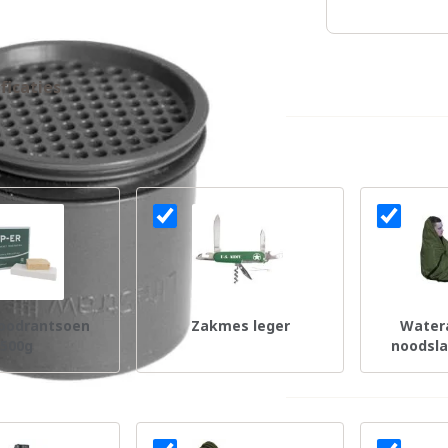
ficaties
oodrantsoen
Zakmes leger
Water
500g
noodsla