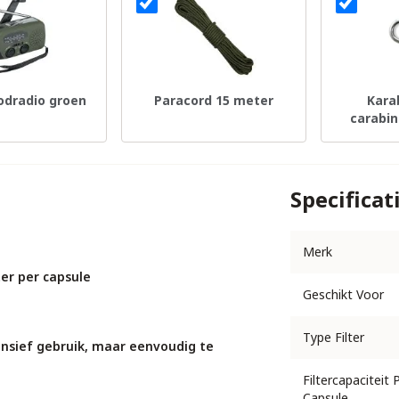
odradio groen
Paracord 15 meter
Kara
carabi
Tw
Specificat
Merk
er per capsule
Geschikt Voor
Type Filter
ensief gebruik, maar eenvoudig te
Filtercapaciteit 
Capsule