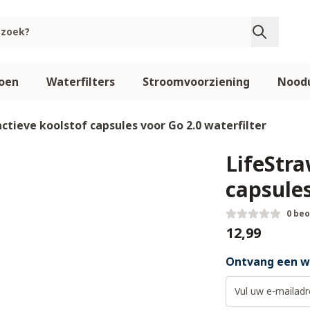
oen
Waterfilters
Stroomvoorziening
Noodu
ctieve koolstof capsules voor Go 2.0 waterfilter
LifeStra
capsules
0 be
€12,99
Ontvang een we