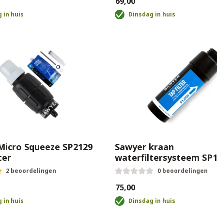
€69,00
 in huis
Dinsdag in huis
Micro Squeeze SP2129
Sawyer kraan
ter
waterfiltersysteem SP
2 beoordelingen
0 beoordelingen
€75,00
 in huis
Dinsdag in huis