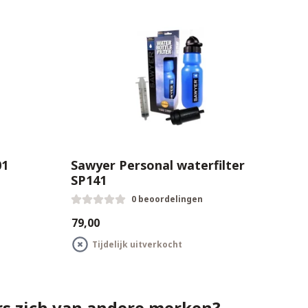
01
Sawyer Personal waterfilter
SP141
0 beoordelingen
€79,00
Tijdelijk uitverkocht
s zich van andere merken?