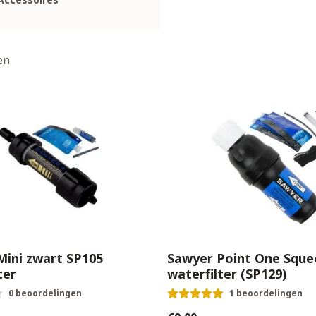
en
Mini zwart SP105
Sawyer Point One Sque
ter
waterfilter (SP129)
0 beoordelingen
1 beoordelingen