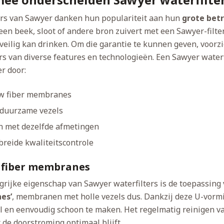
ers van Sawyer danken hun populariteit aan hun
grote bet
een beek, sloot of andere bron zuivert met een Sawyer-filter
 veilig kan drinken. Om die garantie te kunnen geven, voorzie
rs van diverse features en technologieën. Een Sawyer waterf
r door:
w fiber membranes
 duurzame vezels
n met dezelfde afmetingen
breide kwaliteitscontrole
 fiber membranes
grijke eigenschap van Sawyer waterfilters is de toepassing
es’
, membranen met holle vezels dus. Dankzij deze U-vormi
el en eenvoudig schoon te maken. Het regelmatig reinigen va
 de doorstroming optimaal blijft.