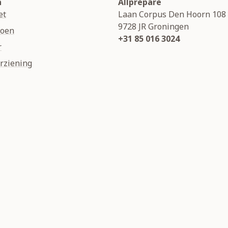
n
Allprepare
et
Laan Corpus Den Hoorn 108
9728 JR
Groningen
soen
+31 85 016 3024
r
rziening