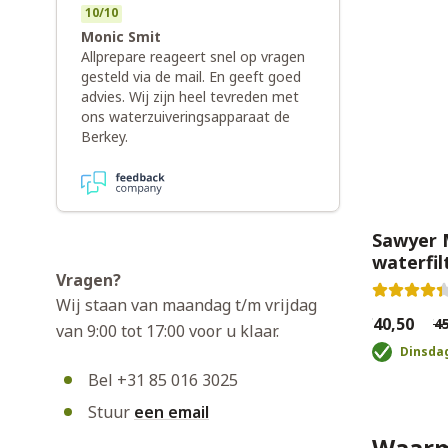
10
/
10
Monic Smit
Allprepare reageert snel op vragen
gesteld via de mail. En geeft goed
advies. Wij zijn heel tevreden met
ons waterzuiveringsapparaat de
Berkey.
Sawyer 
waterfil
Vragen?
Wij staan van maandag t/m vrijdag
€40,50
€45
van 9:00 tot 17:00 voor u klaar.
Dinsdag
Bel +31 85 016 3025
Stuur
een email
Waarm