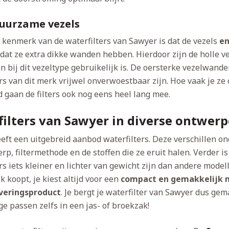
duurzame vezels
 kenmerk van de waterfilters van Sawyer is dat de vezels
e
at ze extra dikke wanden hebben. Hierdoor zijn de holle vez
n bij dit vezeltype gebruikelijk is. De oersterke vezelwand
ers van dit merk vrijwel onverwoestbaar zijn. Hoe vaak je z
 gaan de filters ook nog eens heel lang mee.
ilters van Sawyer in diverse ontwer
eft een uitgebreid aanbod waterfilters. Deze verschillen on
p, filtermethode en de stoffen die ze eruit halen. Verder i
rs iets kleiner en lichter van gewicht zijn dan andere mode
ook koopt, je kiest altijd voor een
compact en gemakkelijk 
veringsproduct
. Je bergt je waterfilter van Sawyer dus gem
e passen zelfs in een jas- of broekzak!