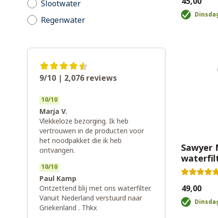
€45,00
Slootwater
Dinsdag
Regenwater
9/10 | 2,076
reviews
10
/
10
Marja V.
Vlekkeloze bezorging. Ik heb
vertrouwen in de producten voor
het noodpakket die ik heb
Sawyer 
ontvangen.
waterfil
10
/
10
Paul Kamp
€49,00
Ontzettend blij met ons waterfilter.
Vanuit Nederland verstuurd naar
Dinsdag
Griekenland . Thkx