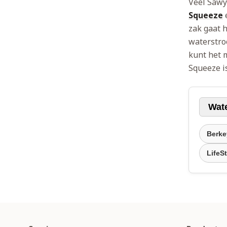
Veel Sawy
Squeeze
zak gaat 
waterstroo
kunt het m
Squeeze is
Wate
Berkey
LifeSt