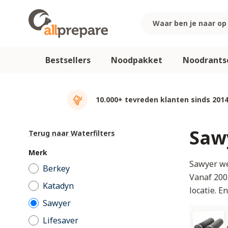
Ga naar de inhoud
Bestsellers
Noodpakket
Noodrants
10.000+ tevreden klanten sinds 201
Sawy
Terug naar Waterfilters
Merk
Sawyer we
Berkey
Vanaf 200
Katadyn
locatie. 
Sawyer
Lifesaver