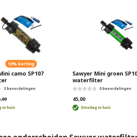
10% korting
Mini camo SP107
Sawyer Mini groen SP1
ter
waterfilter
3 beoordelingen
0 beoordelingen
€45,00
,00
 in huis
Dinsdag in huis
ee onderscheiden Sawyer waterfilter