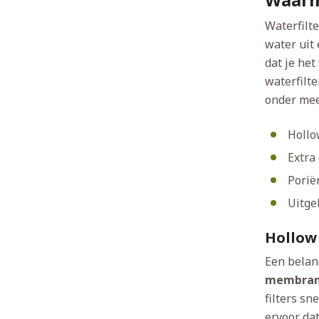
Waterfilt
water uit 
dat je het
waterfilte
onder mee
Hollo
Extra
Porië
Uitge
Hollow
Een belan
membran
filters sn
ervoor dat