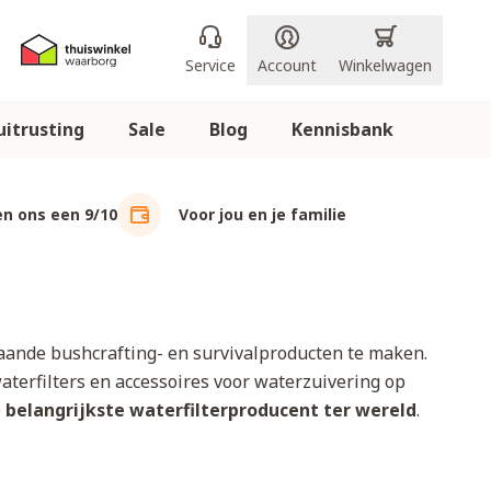
Service
Account
Winkelwagen
itrusting
Sale
Blog
Kennisbank
n ons een 9/10
Voor jou en je familie
aande bushcrafting- en survivalproducten te maken.
aterfilters en accessoires voor waterzuivering op
e
belangrijkste waterfilterproducent ter wereld
.