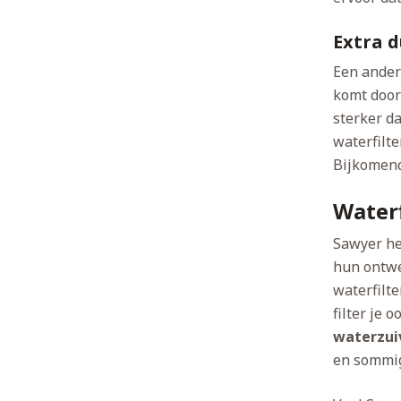
Extra 
Een ander
komt doord
sterker da
waterfilt
Bijkomend
Waterf
Sawyer he
hun ontwer
waterfilte
filter je 
waterzui
en sommig