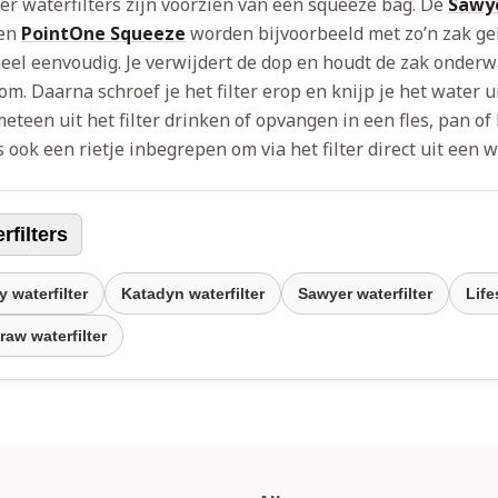
er waterfilters zijn voorzien van een squeeze bag. De
Sawye
en
PointOne Squeeze
worden bijvoorbeeld met zo’n zak gel
heel eenvoudig. Je verwijdert de dop en houdt de zak onderw
m. Daarna schroef je het filter erop en knijp je het water u
eteen uit het filter drinken of opvangen in een fles, pan of 
 ook een rietje inbegrepen om via het filter direct uit een 
rfilters
 waterfilter
Katadyn waterfilter
Sawyer waterfilter
Life
raw waterfilter