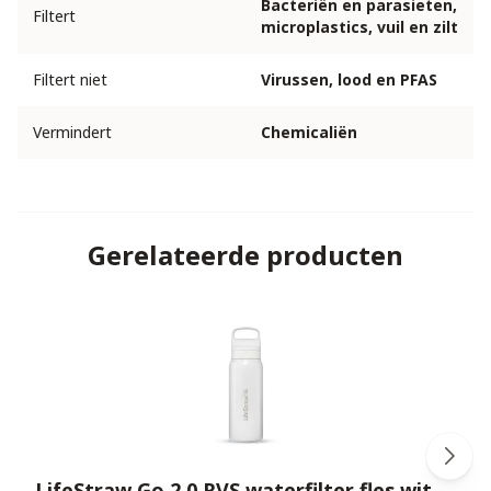
Bacteriën en parasieten,
Filtert
microplastics, vuil en zilt
Filtert niet
Virussen, lood en PFAS
Vermindert
Chemicaliën
Gerelateerde producten
LifeStraw Go 2.0 RVS waterfilter fles wit