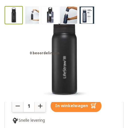
LifeStraw Go 2.0 RVS waterfilter
fles zwart
0 beoordelingen
€69,95
Meer dan 10 op voorraad
Aantal
In winkelwagen
Snelle levering