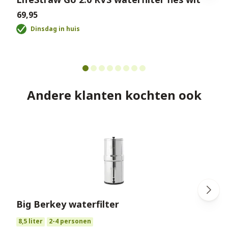
€69,95
€
Dinsdag in huis
Andere klanten kochten ook
Big Berkey waterfilter
€
8,5 liter
2-4 personen