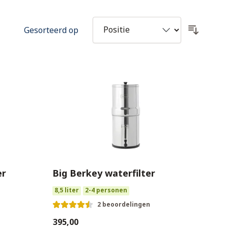
Gesorteerd op
er
Big Berkey waterfilter
8,5 liter
2-4 personen
2 beoordelingen
€395,00