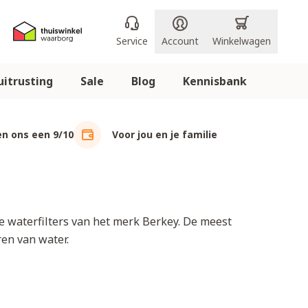
Service
Account
Winkelwagen
itrusting
Sale
Blog
Kennisbank
n ons een 9/10
Voor jou en je familie
le waterfilters van het merk Berkey. De meest
ren van water.