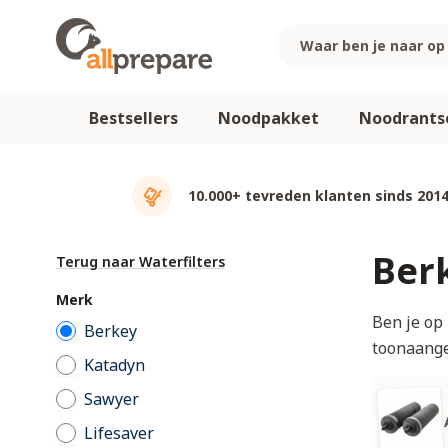
Ga naar de inhoud
Bestsellers
Noodpakket
Noodrants
10.000+ tevreden klanten sinds 201
Berk
Terug naar Waterfilters
Merk
Ben je op
Berkey
toonaange
Katadyn
Sawyer
Lifesaver