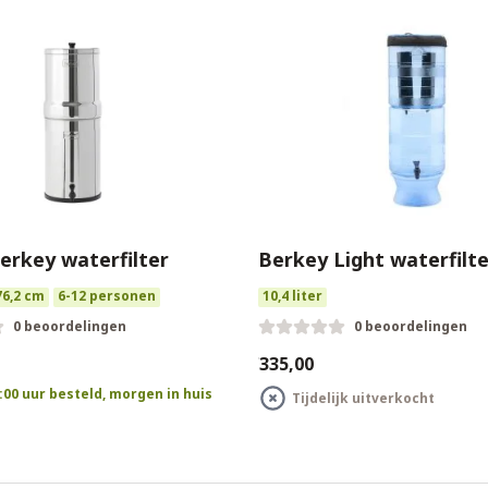
erkey waterfilter
Berkey Light waterfilt
76,2 cm
6-12 personen
10,4 liter
0 beoordelingen
0 beoordelingen
€335,00
:00 uur besteld, morgen in huis
Tijdelijk uitverkocht