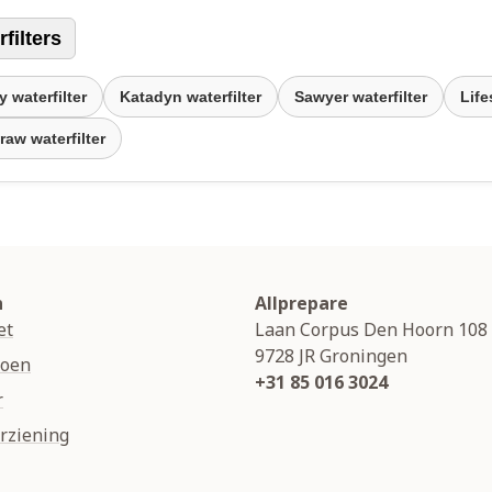
filters
 waterfilter
Katadyn waterfilter
Sawyer waterfilter
Life
raw waterfilter
n
Allprepare
et
Laan Corpus Den Hoorn 108
9728 JR
Groningen
soen
+31 85 016 3024
r
rziening