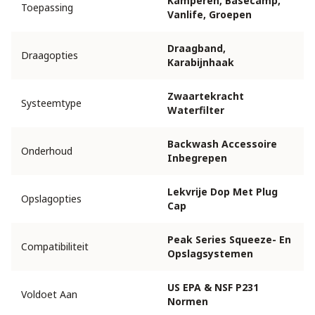
Kamperen, Basecamp,
Toepassing
Vanlife, Groepen
Draagband,
Draagopties
Karabijnhaak
Zwaartekracht
Systeemtype
Waterfilter
Backwash Accessoire
Onderhoud
Inbegrepen
Lekvrije Dop Met Plug
Opslagopties
Cap
Peak Series Squeeze- En
Compatibiliteit
Opslagsystemen
US EPA & NSF P231
Voldoet Aan
Normen