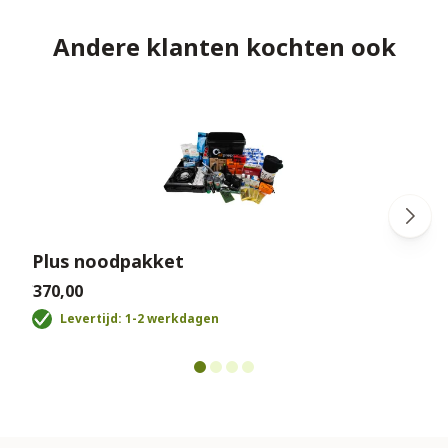
Andere klanten kochten ook
Plus noodpakket
€370,00
€
Levertijd: 1-2 werkdagen