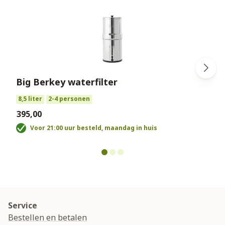
Big Berkey waterfilter
€
8,5 liter
2-4 personen
€395,00
Voor 21:00 uur besteld, maandag in huis
Service
Bestellen en betalen