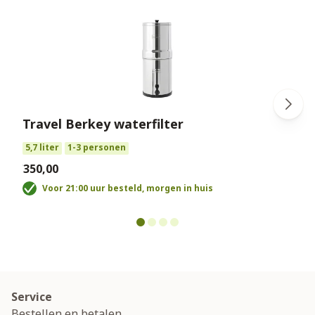
Travel Berkey waterfilter
€
5,7 liter
1-3 personen
€350,00
Voor 21:00 uur besteld, morgen in huis
Service
Bestellen en betalen