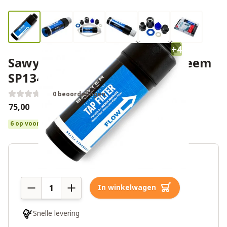
+4
Sawyer kraan waterfiltersysteem
SP134
0 beoordelingen
€75,00
6 op voorraad
Aantal
In winkelwagen
Snelle levering