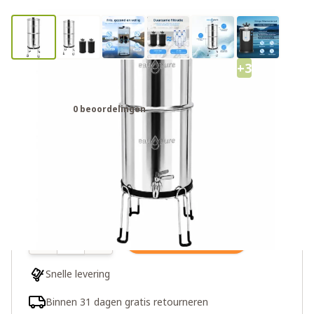
+3
Eaupure Family Waterfilter
0 beoordelingen
€199,00
Meer dan 10 op voorraad
Aantal
In winkelwagen
Snelle levering
Binnen 31 dagen gratis retourneren