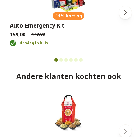
11% korting
Auto Emergency Kit
€159,00
€179,00
€
Dinsdag in huis
Andere klanten kochten ook