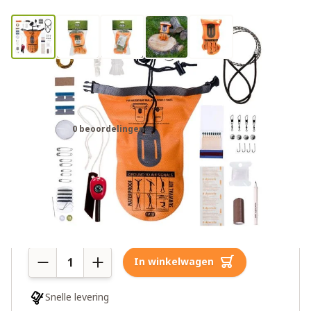
BCB waterdichte survival kit
CK050
0 beoordelingen
€44,00
€55,00
4 op voorraad
Aantal
In winkelwagen
Snelle levering