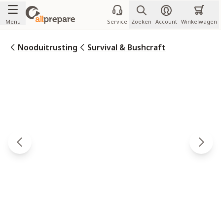
Ga naar de inhoud
Menu
Service
Zoeken
Account
Winkelwagen
Nooduitrusting
Survival & Bushcraft