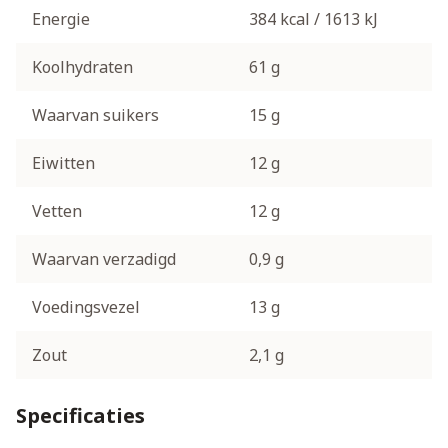
Energie
384 kcal / 1613 kJ
Koolhydraten
61 g
Waarvan suikers
15 g
Eiwitten
12 g
Vetten
12 g
Waarvan verzadigd
0,9 g
Voedingsvezel
13 g
Zout
2,1 g
Specificaties