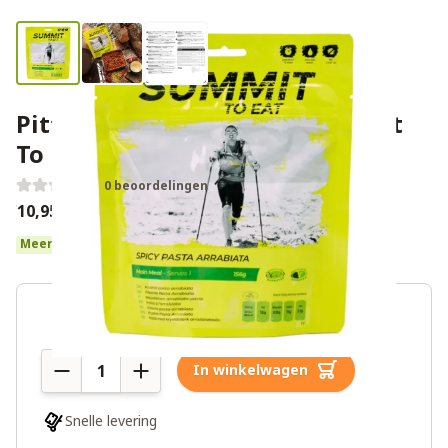
Pittige pasta arrabiata - Summit
To Eat
0 beoordelingen
€10,95
Meer dan 10 op voorraad
Aantal
In winkelwagen
Snelle levering