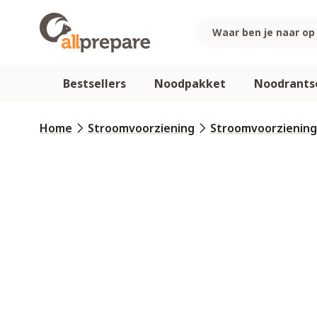
Ga naar de inhoud
Bestsellers
Noodpakket
Noodrants
Home
Stroomvoorziening
Stroomvoorziening