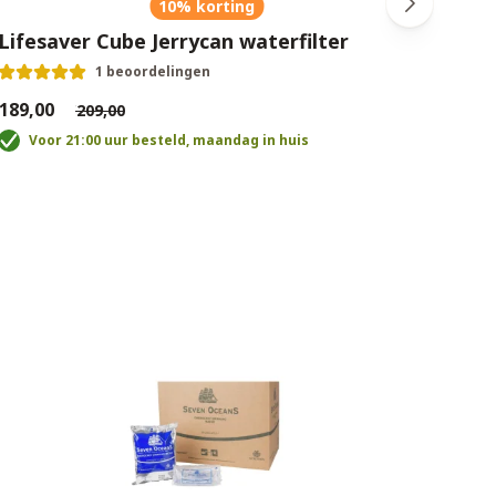
10% korting
Lifesaver Cube Jerrycan waterfilter
20 l
1 beoordelingen
189,00
€41,9
€209,00
Voor 21:00 uur besteld, maandag in huis
T