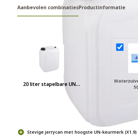
Aanbevolen combinaties
Productinformatie
Aanbevolen combinaties
Waterzuiv
20 liter stapelbare UN
5
jerrycan
Voor- en nadelen
Stevige jerrycan met hoogste UN-keurmerk (X1.9)