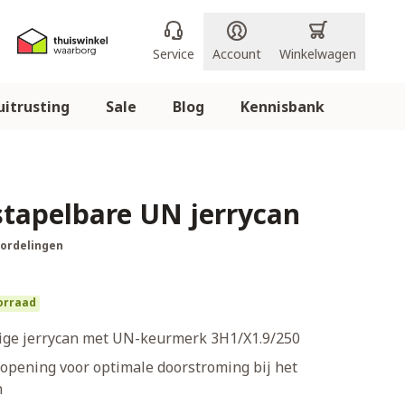
Service
Account
Winkelwagen
itrusting
Sale
Blog
Kennisbank
 stapelbare UN jerrycan
oordelingen
orraad
vige jerrycan met UN-keurmerk 3H1/X1.9/250
opening voor optimale doorstroming bij het
n