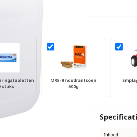
eringstabletten
MRE-9 noodrantsoen
Emplay
0 stuks
500g
Specificat
Inhoud