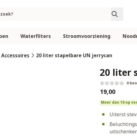
oen
Waterfilters
Stroomvoorziening
Noodu
 Accessoires
20 liter stapelbare UN jerrycan
20 liter
0 be
€19,00
Meer dan 10 op vo
Uiterst ste
Beluchtings
uitschenke