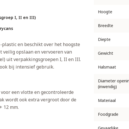
Hoogte
roep I, II en III)
Breedte
rycans
Diepte
E-plastic en beschikt over het hoogste
t veilig opslaan en vervoeren van
Gewicht
) uit verpakkingsgroepen I, II en III.
ok bij intensief gebruik.
Halsmaat
Diameter openi
(inwendig)
 voor een vlotte en gecontroleerde
k wordt ook extra vergroot door de
Materiaal
+ 12 mm.
Foodgrade
Gevaarlijke