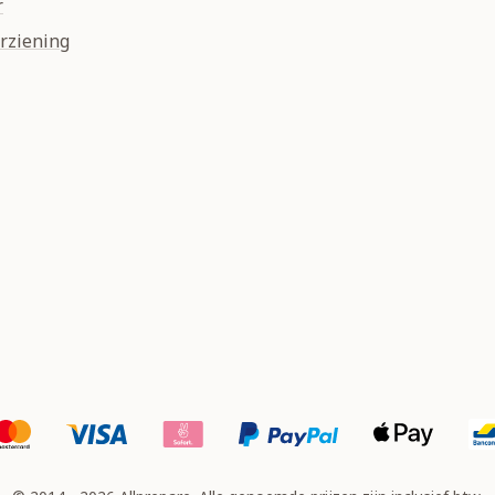
r
rziening