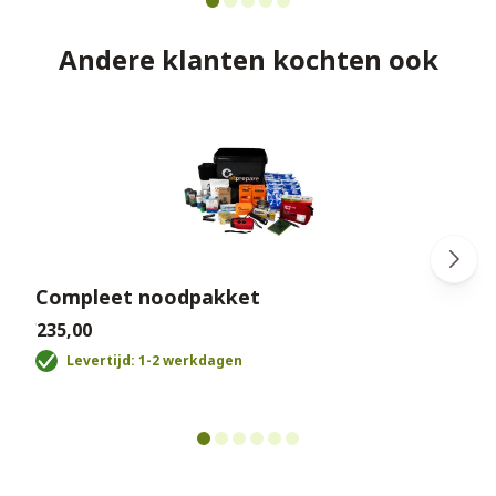
Andere klanten kochten ook
Compleet noodpakket
€235,00
€
Levertijd: 1-2 werkdagen