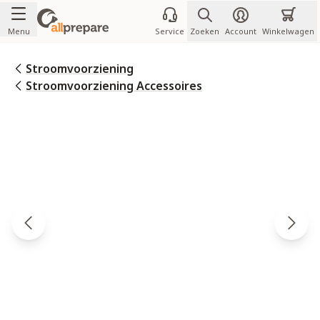
Ga naar de inhoud
Menu
Service
Zoeken
Account
Winkelwagen
Stroomvoorziening
Stroomvoorziening Accessoires