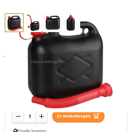
5 liter kunststof brandstof
jerrycan
0 beoordelingen
€8,00
7 op voorraad
Aantal
In winkelwagen
Snelle levering