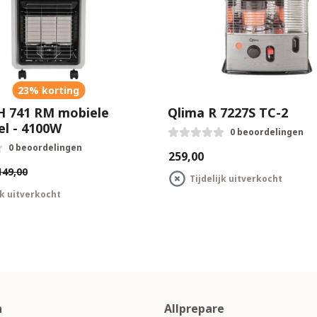
23% korting
H 741 RM mobiele
Qlima R 7227S TC-2
el - 4100W
0 beoordelingen
0 beoordelingen
€259,00
149,00
Tijdelijk uitverkocht
jk uitverkocht
n
Allprepare