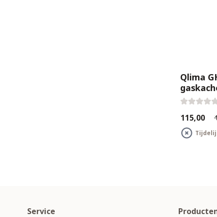
Qlima G
gaskach
€115,00
€
Tijdeli
Service
Producte