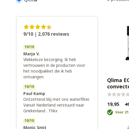
9/10 | 2,076
reviews
10
/
10
Marja V.
Vlekkeloze bezorging. Ik heb
vertrouwen in de producten voor
het noodpakket die ik heb
ontvangen.
Qlima EC
convect
10
/
10
Paul Kamp
Ontzettend blij met ons waterfilter.
€19,95
€49
Vanuit Nederland verstuurd naar
Griekenland . Thkx
Voor 21
10
/
10
Monic Smit