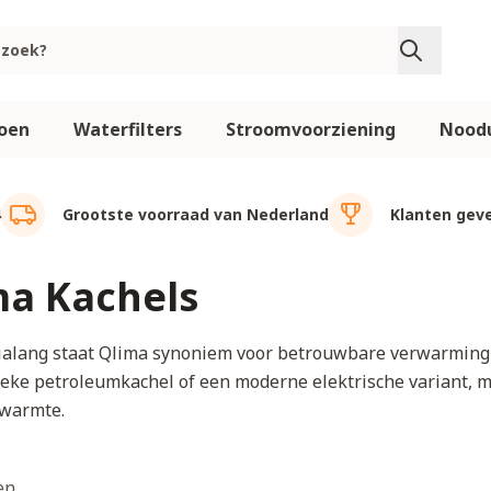
oen
Waterfilters
Stroomvoorziening
Noodu
4
Grootste voorraad van Nederland
Klanten geve
ma Kachels
ialang staat Qlima synoniem voor betrouwbare verwarming 
ieke petroleumkachel of een moderne elektrische variant, me
 warmte.
en