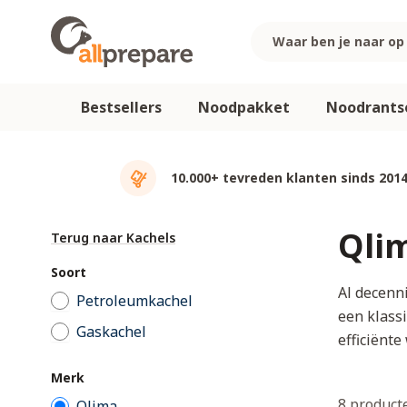
Ga naar de inhoud
Bestsellers
Noodpakket
Noodrants
10.000+ tevreden klanten sinds 201
Qli
Terug naar Kachels
Soort
Al decenn
Petroleumkachel
een klass
Gaskachel
efficiënte
Merk
8
product
Qlima