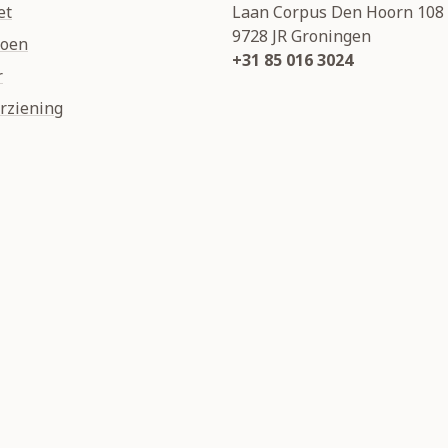
et
Laan Corpus Den Hoorn 108
9728 JR
Groningen
soen
+31 85 016 3024
r
rziening