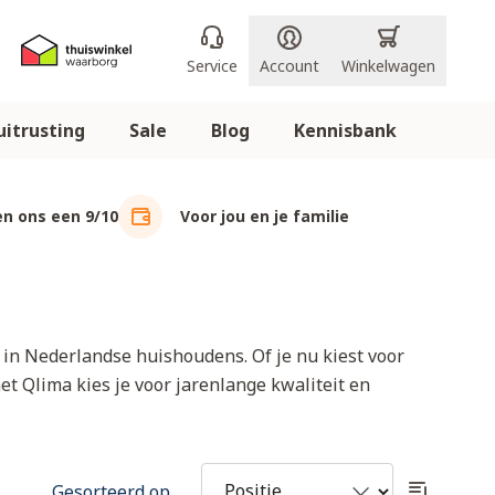
Service
Account
Winkelwagen
itrusting
Sale
Blog
Kennisbank
n ons een 9/10
Voor jou en je familie
in Nederlandse huishoudens. Of je nu kiest voor
t Qlima kies je voor jarenlange kwaliteit en
Gesorteerd op