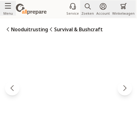
Ga naar de inhoud
Menu
Service
Zoeken
Account
Winkelwagen
Nooduitrusting
Survival & Bushcraft