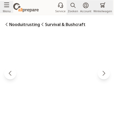
Ga naar de inhoud
Menu
Service
Zoeken
Account
Winkelwagen
Nooduitrusting
Survival & Bushcraft