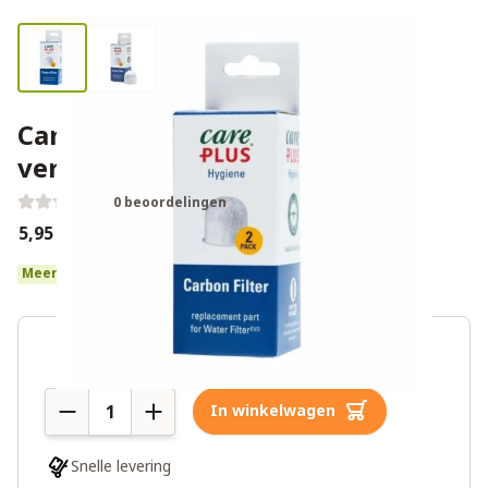
Care Plus EVO Carbon
vervangingsfilter (2 stuks)
0 beoordelingen
€5,95
€7,95
Meer dan 10 op voorraad
Aantal
In winkelwagen
Snelle levering