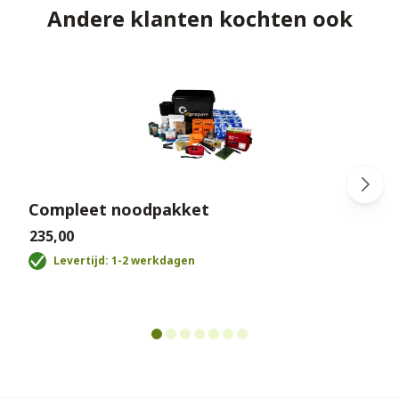
Andere klanten kochten ook
Compleet noodpakket
€235,00
Levertijd: 1-2 werkdagen
€