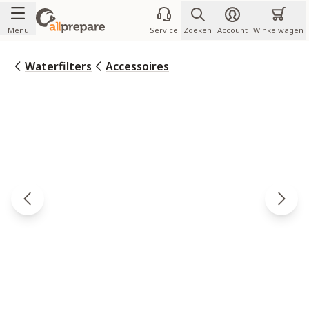
Ga naar de inhoud
Menu
Service
Zoeken
Account
Winkelwagen
Waterfilters
Accessoires