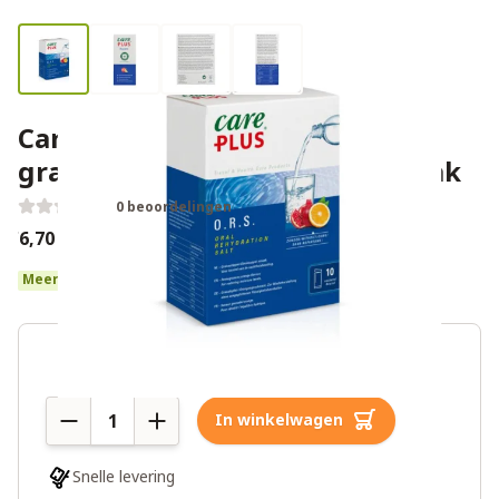
Care Plus O.R.S
granaatappel/sinaasappel smaak
0 beoordelingen
€6,70
€8,95
Meer dan 10 op voorraad
Aantal
In winkelwagen
Snelle levering