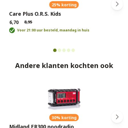
25% korting
Care Plus O.R.S. Kids
€6,70
€8,95
€
Voor 21:00 uur besteld, maandag in huis
Andere klanten kochten ook
30% korting
Midland ER300 noodradio