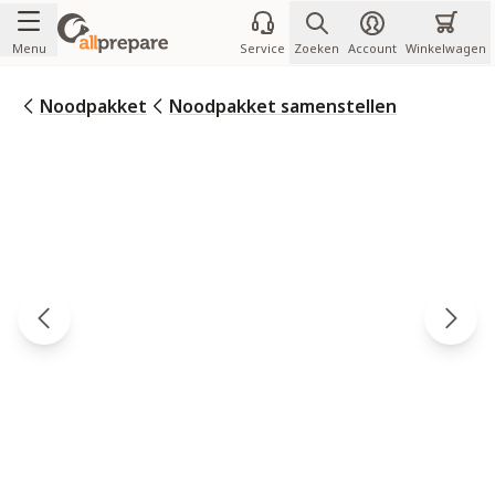
Ga naar de inhoud
Menu
Service
Zoeken
Account
Winkelwagen
Noodpakket
Noodpakket samenstellen