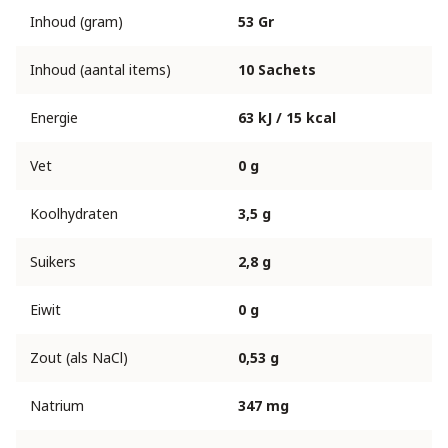
Inhoud (gram)
53 Gr
Inhoud (aantal items)
10 Sachets
Energie
63 kJ / 15 kcal
Vet
0 g
Koolhydraten
3,5 g
Suikers
2,8 g
Eiwit
0 g
Zout (als NaCl)
0,53 g
Natrium
347 mg