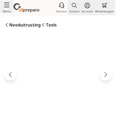
Ga naar de inhoud
Menu
Service
Zoeken
Account
Winkelwagen
Nooduitrusting
Tools