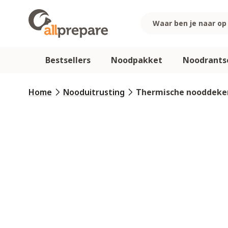
Ga naar de inhoud
Bestsellers
Noodpakket
Noodrants
Home
Nooduitrusting
Thermische nooddeke