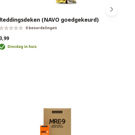
Reddingsdeken (NAVO goedgekeurd)
Red
goe
0 beoordelingen
3,99
€12,9
Dinsdag in huis
D