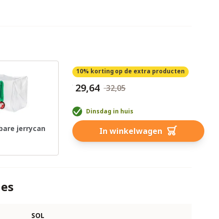
10% korting
op de extra producten
€ 29,64
€ 32,05
Dinsdag in huis
are jerrycan
In winkelwagen
ies
SOL