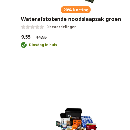
20% korting
Waterafstotende noodslaapzak groen
0 beoordelingen
€9,55
€11,95
Dinsdag in huis