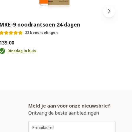
MRE-9 noodrantsoen 24 dagen
Bao
22 beoordelingen
139,00
€39,0
Dinsdag in huis
D
Meld je aan voor onze nieuwsbrief
Ontvang de beste aanbiedingen
E-mailadres