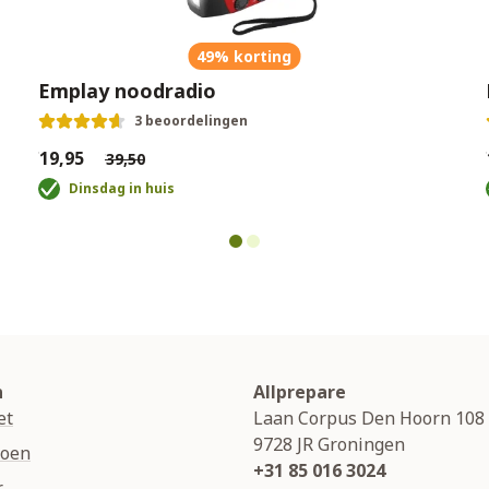
49% korting
Emplay noodradio
3 beoordelingen
€19,95
€
€39,50
Dinsdag in huis
n
Allprepare
et
Laan Corpus Den Hoorn 108
9728 JR
Groningen
soen
+31 85 016 3024
r