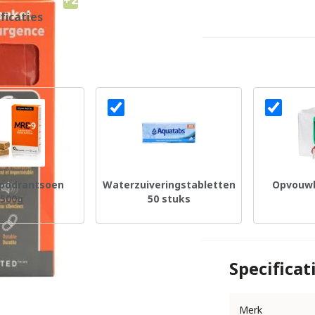
ficaties
oodrantsoen
Waterzuiveringstabletten
Opvouwb
500g
50 stuks
Specificat
Merk