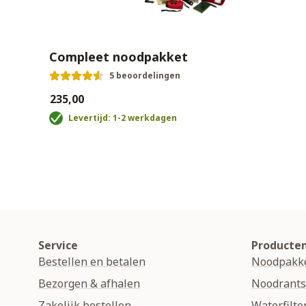
Compleet noodpakket
5 beoordelingen
€235,00
Levertijd: 1-2 werkdagen
Service
Producte
Bestellen en betalen
Noodpakk
Bezorgen & afhalen
Noodrant
Zakelijk bestellen
Waterfilte