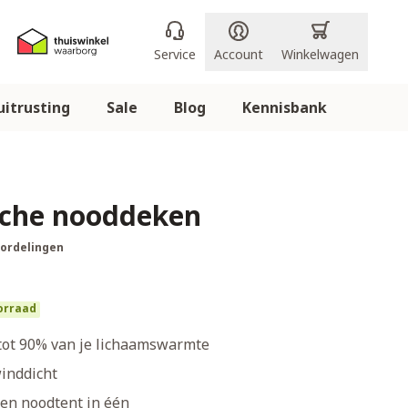
Service
Account
Winkelwagen
itrusting
Sale
Blog
Kennisbank
che nooddeken
oordelingen
orraad
 tot 90% van je lichaamswarmte
inddicht
en noodtent in één