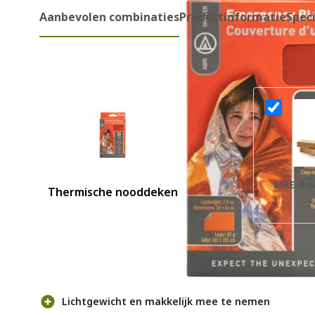
Aanbevolen combinaties
Productinformatie
Speci
Aanbevolen combinaties
MRE-9 n
Thermische nooddeken
Voor- en nadelen
Lichtgewicht en makkelijk mee te nemen