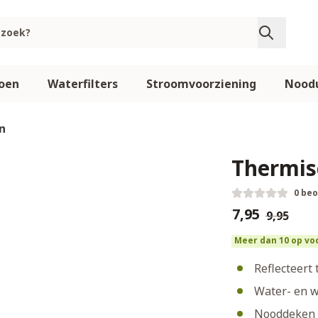
oen
Waterfilters
Stroomvoorziening
Noodu
n
Thermis
0 be
€7,95
€9,95
Meer dan 10 op vo
Reflecteert
Water- en w
Nooddeken 