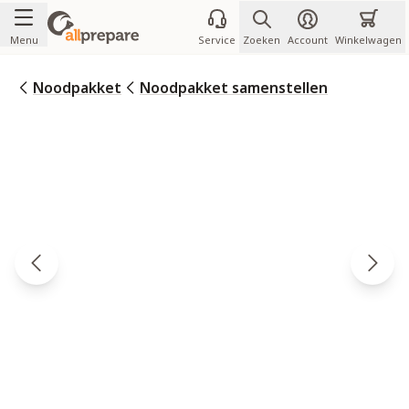
Ga naar de inhoud
Menu
Service
Zoeken
Account
Winkelwagen
Noodpakket
Noodpakket samenstellen