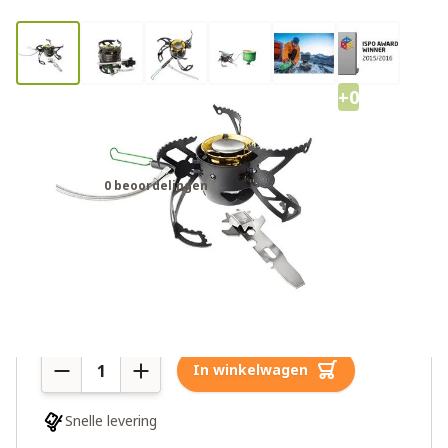
+0
Optimus Polaris Optifuel
Campingkooktoestel
0 beoordelingen
€179,95
2 op voorraad
Aantal
In winkelwagen
Snelle levering