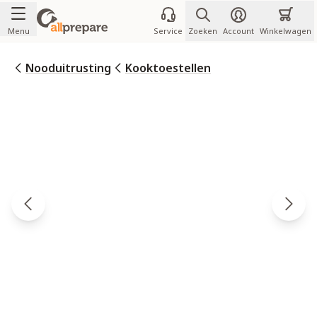
Ga naar de inhoud
Menu
Service
Zoeken
Account
Winkelwagen
Nooduitrusting
Kooktoestellen