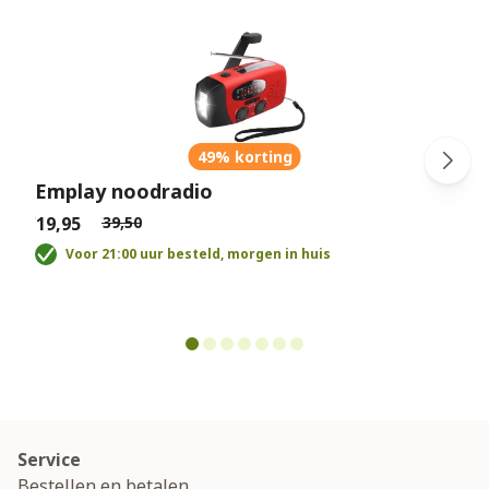
49% korting
Emplay noodradio
€19,95
€39,50
€
Voor 21:00 uur besteld, morgen in huis
Service
Bestellen en betalen