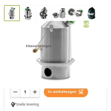
+5
Kelly Kettle Scout RVS waterkoker
1,2 liter
0 beoordelingen
€72,95
Meer dan 10 op voorraad
Aantal
In winkelwagen
Snelle levering