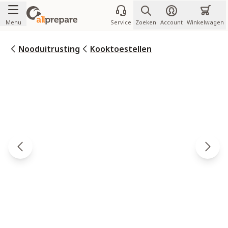
Ga naar de inhoud
Menu
Service
Zoeken
Account
Winkelwagen
Nooduitrusting
Kooktoestellen