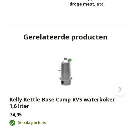
droge mest, etc.
Gerelateerde producten
Kelly Kettle Base Camp RVS waterkoker
1,6 liter
€
€74,95
Dinsdag in huis