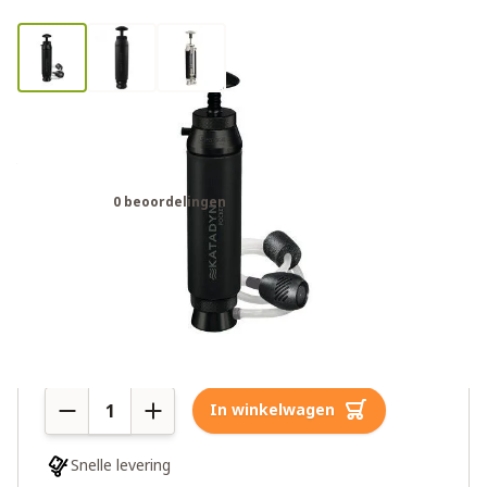
Katadyn Tactical Pocket
waterfilter zwart
0 beoordelingen
€289,00
€325,00
2 op voorraad
Aantal
In winkelwagen
Snelle levering