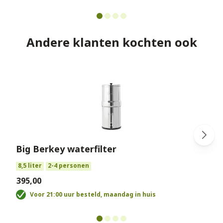
Andere klanten kochten ook
Big Berkey waterfilter
€
8,5 liter
2-4 personen
€395,00
Voor 21:00 uur besteld, maandag in huis